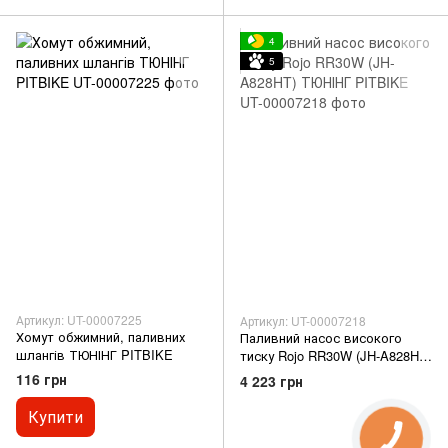
4
5
Артикул: UT-00007225
Артикул: UT-00007218
Хомут обжимний, паливних
Паливний насос високого
шлангів ТЮНІНГ PITBIKE
тиску Rojo RR30W (JH-A828HT)
ТЮНІНГ PITBIKE
116 грн
4 223 грн
Купити