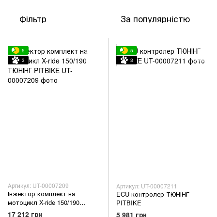
Фільтр
За популярністю
5
5
3
3
Артикул: UT-00007209
Артикул: UT-00007211
Інжектор комплект на
ECU контролер ТЮНІНГ
мотоцикл X-ride 150/190
PITBIKE
ТЮНІНГ PITBIKE
17 212 грн
5 981 грн