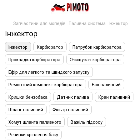
Запчастини для мопедів
Паливна система
Інжектор
Інжектор
Інжектор
Карбюратор
Патрубок карбюратора
Прокладка карбюратора
Очищувач карбюратора
Ефір для легкого та швидкого запуску
Ремонтний комплект карбюратора
Бак паливний
Кришки бензобака
Датчик палива
Кран паливний
Шланг паливний
Фільтр паливний
Хомут шланга паливного
Важіль підсосу
Резинки кріплення баку