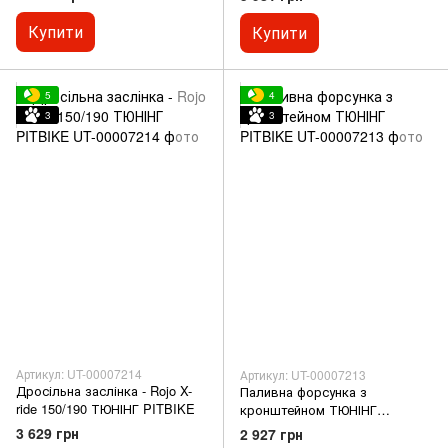
Купити
Купити
5
4
3
3
Артикул: UT-00007214
Артикул: UT-00007213
Дросільна заслінка - Rojo X-
Паливна форсунка з
ride 150/190 ТЮНІНГ PITBIKE
кронштейном ТЮНІНГ
PITBIKE
3 629 грн
2 927 грн