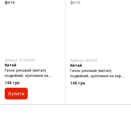
Артикул: P-354202
Артикул: 354202
Китай
Китай
Гачок речовий (метал)
Гачок речовий (метал)
подвійний, кріплення на
подвійний, кріплення на кермо
кермо TUNING, ЧОРНИЙ
TUNING, ЧОРНИЙ відмінна
148 грн
148 грн
відмінна якість
якість
Купити