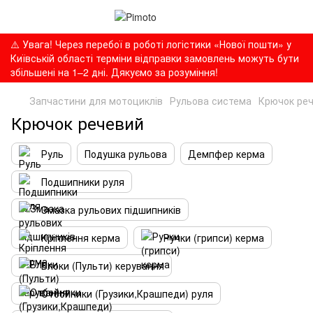
⚠️ Увага! Через перебої в роботі логістики «Нової пошти» у
Київській області терміни відправки замовлень можуть бути
збільшені на 1–2 дні. Дякуємо за розуміння!
Запчастини для мотоциклів
Рульова система
Крючок ре
Крючок речевий
Руль
Подушка рульова
Демпфер керма
Подшипники руля
Змазка рульових підшипників
Кріплення керма
Ручки (грипси) керма
Блоки (Пульти) керування
Отбойники (Грузики,Крашпеди) руля