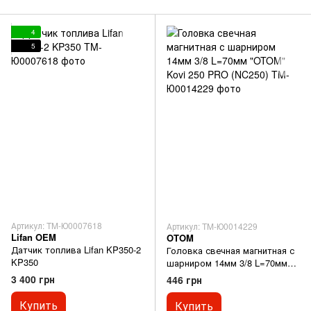
4
5
Артикул: TM-Ю0007618
Артикул: TM-Ю0014229
Lifan OEM
OTOM
Датчик топлива Lifan KP350-2
Головка свечная магнитная с
KP350
шарниром 14мм 3/8 L=70мм
"OTOM" Kovi 250 PRO (NC250)
3 400 грн
446 грн
Купить
Купить