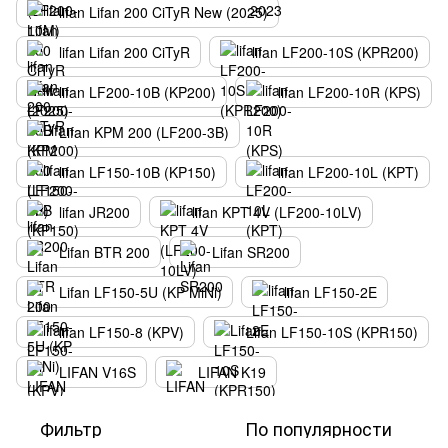
lifan Lifan 200 CiTyR New (2025)
lifan Lifan 200 CiTyR
lifan LF200-10S (KPR200)
lifan LF200-10B (KP200)
lifan LF200-10R (KPS)
Lifan KPM 200 (LF200-3B)
lifan LF150-10B (KP150)
lifan LF200-10L (KPT)
lifan JR200
lifan KPT 4V (LF200-10LV)
Lifan BTR 200
Lifan SR200
Lifan LF150-5U (KP MiNi)
lifan LF150-2E
lifan LF150-8 (KPV)
Lifan LF150-10S (KPR150)
LIFAN V16S
LIFAN K19
Фильтр
По популярности