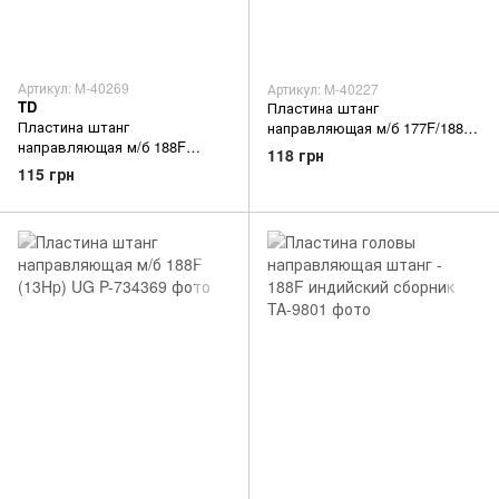
Артикул: M-40269
Артикул: M-40227
TD
Пластина штанг
Пластина штанг
направляющая м/б 177F/188F
направляющая м/б 188F
(9/13Hp) TD
118 грн
(13Hp) TD
115 грн