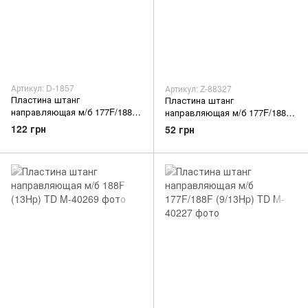
Артикул: D-1857
Артикул: Z-88327
Пластина штанг
Пластина штанг
направляющая м/б 177F/188F
направляющая м/б 177F/188F
(9/13Hp) ZS
(9/13Hp) AMG-2
122 грн
52 грн