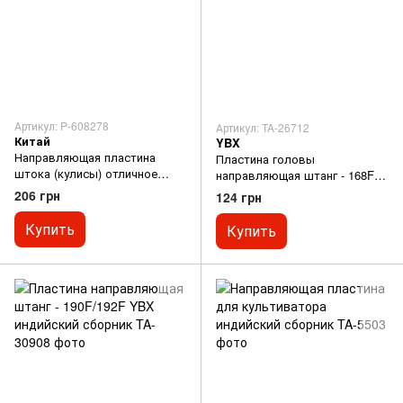
Артикул: P-608278
Артикул: TA-26712
Китай
YBX
Направляющая пластина
Пластина головы
штока (кулисы) отличное
направляющая штанг - 168F
качество
YBX индийский сборник
206 грн
124 грн
Купить
Купить