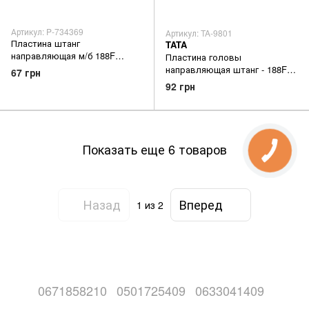
Артикул: P-734369
Артикул: TA-9801
Пластина штанг
TATA
направляющая м/б 188F
Пластина головы
(13Hp) UG
направляющая штанг - 188F
67 грн
индийский сборник
92 грн
Показать еще 6 товаров
Назад
Вперед
1
из 2
0671858210
0501725409
0633041409