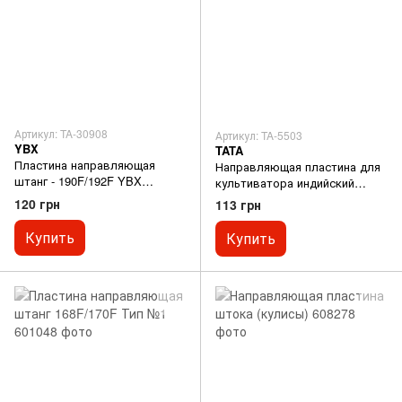
Артикул: TA-30908
Артикул: TA-5503
YBX
TATA
Пластина направляющая
Направляющая пластина для
штанг - 190F/192F YBX
культиватора индийский
индийский сборник
сборник
120 грн
113 грн
Купить
Купить