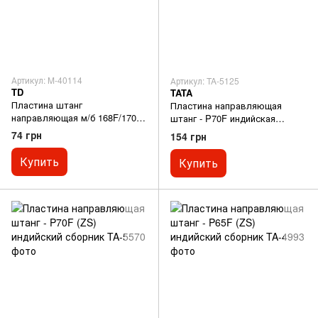
Артикул: M-40114
Артикул: TA-5125
TD
TATA
Пластина штанг
Пластина направляющая
направляющая м/б 168F/170F
штанг - P70F индийская
(6,5/7Hp) TD
сборка
74 грн
154 грн
Купить
Купить