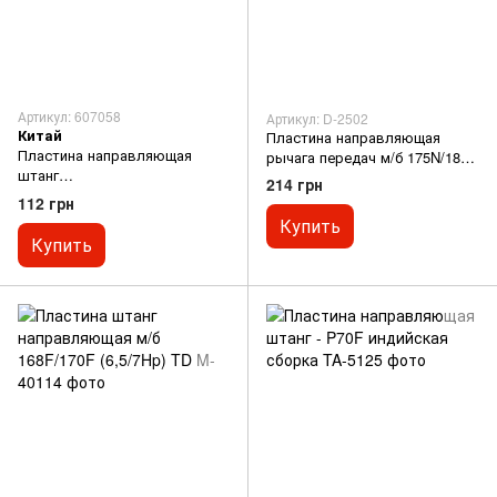
Артикул: 607058
Артикул: D-2502
Китай
Пластина направляющая
Пластина направляющая
рычага передач м/б 175N/180N
штанг
(7/9Hp) (4 передач)
214 грн
173F/177F/182F/188F/190F
112 грн
Купить
Купить