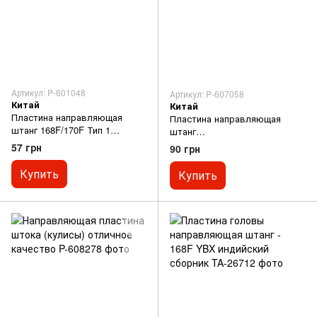
Артикул: P-601048
Артикул: P-607058
Китай
Китай
Пластина направляющая
Пластина направляющая
штанг 168F/170F Тип 1
штанг
отличное качество
173F/177F/182F/188F/190F
57 грн
90 грн
отличное качество
Купить
Купить