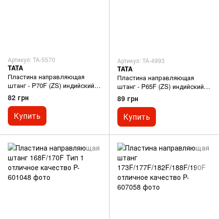
Артикул: TA-5570
Артикул: TA-4993
TATA
TATA
Пластина направляющая
Пластина направляющая
штанг - P70F (ZS) индийский
штанг - P65F (ZS) индийский
сборник
сборник
82 грн
89 грн
Купить
Купить