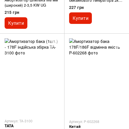
бензинового генератора 2кВт,
(широкий) 2-3,5 KW UG
4 шт.
227 грн
215 грн
Купити
Купити
Артикул: TA-3100
Артикул: P-602268
TATA
Китай