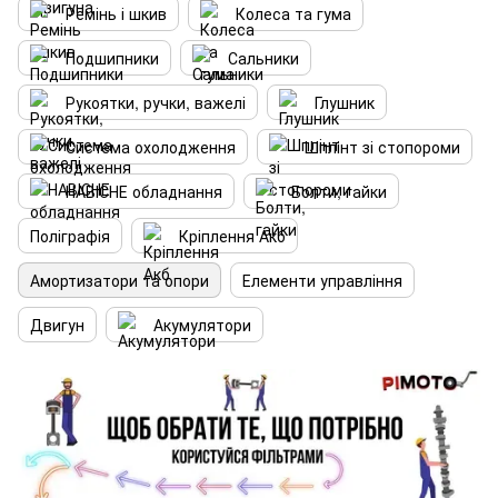
Ремінь і шкив
Колеса та гума
Подшипники
Сальники
Рукоятки, ручки, важелі
Глушник
Система охолодження
Шплінт зі стопороми
НАВІСНЕ обладнання
Болти, гайки
Поліграфія
Кріплення Акб
Амортизатори та опори
Елементи управління
Двигун
Акумулятори