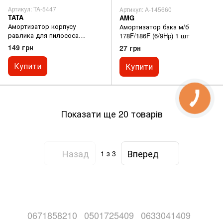
Артикул: TA-5447
Артикул: A-145660
TATA
AMG
Амортизатор корпусу
Амортизатор бака м/б
равлика для пилососа
178F/186F (6/9Hp) 1 шт
садового індійська збірка
149 грн
27 грн
Купити
Купити
Показати ще 20 товарів
Назад
Вперед
1
з 3
0671858210
0501725409
0633041409