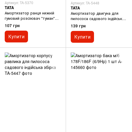
Артикул: TA-5370
Артикул: TA-5448
TATA
TATA
Амортизатор ранця нижній
Амортизатор двигуна для
гумовий розсіювач "туман"
пилососа садового індійська
індійська збірка
збірка
107 грн
139 грн
Купити
Купити