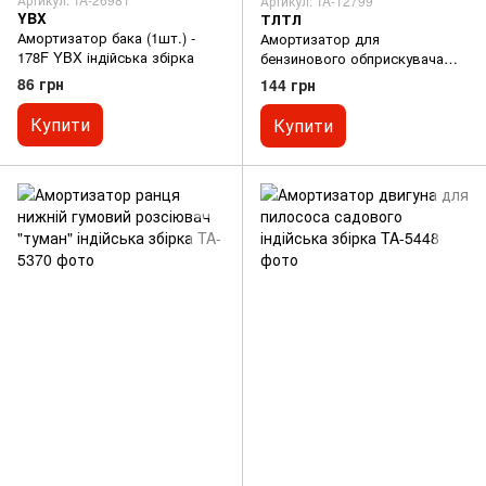
Артикул: TA-12799
YBX
ТЛТЛ
Амортизатор бака (1шт.) -
Амортизатор для
178F YBX індійська збірка
бензинового обприскувача
тип 2 українська якість
86 грн
144 грн
Купити
Купити