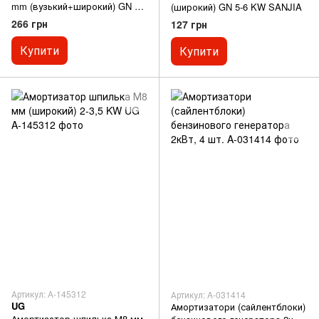
mm (вузький+широкий) GN 4-6
(широкий) GN 5-6 KW SANJIA
KW к-кт 4шт SANJIA
266 грн
127 грн
Купити
Купити
Артикул: A-145312
Артикул: A-031414
UG
Амортизатори (сайлентблоки)
Амортизатор шпилька М8 мм