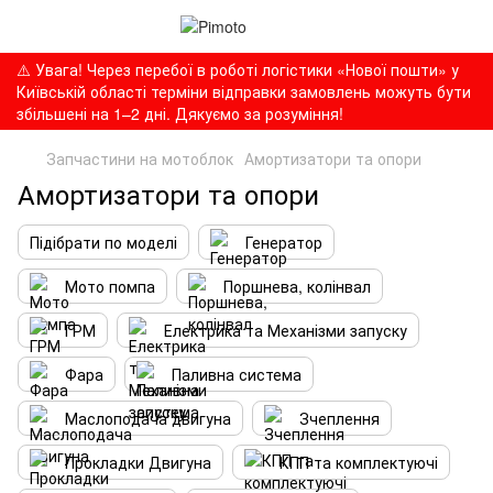
⚠️ Увага! Через перебої в роботі логістики «Нової пошти» у
Київській області терміни відправки замовлень можуть бути
збільшені на 1–2 дні. Дякуємо за розуміння!
Запчастини на мотоблок
Амортизатори та опори
Амортизатори та опори
Підібрати по моделі
Генератор
Мото помпа
Поршнева, колінвал
ГРМ
Електрика та Механізми запуску
Фара
Паливна система
Маслоподача двигуна
Зчеплення
Прокладки Двигуна
КПП та комплектуючі