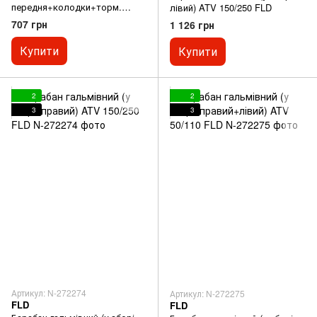
передня+колодки+торм.
лівий) ATV 150/250 FLD
механізм (під вісь 10мм)
707 грн
1 126 грн
відмінна якість
Купити
Купити
2
2
3
3
Артикул: N-272274
Артикул: N-272275
FLD
FLD