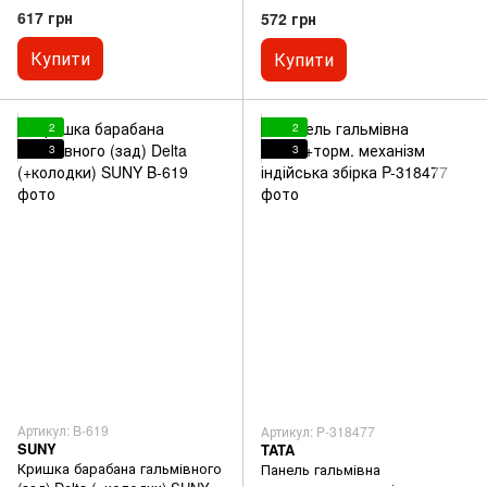
механізм японська технологія
617 грн
572 грн
Купити
Купити
2
2
3
3
Артикул: B-619
Артикул: P-318477
SUNY
TATA
Кришка барабана гальмівного
Панель гальмівна