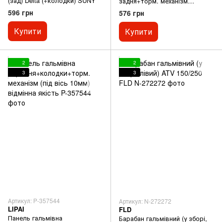
(зад) Delta (+колодки) SUNY
задня+торм. механізм
індійська збірка
596 грн
576 грн
Купити
Купити
2
2
3
3
Артикул: P-357544
Артикул: N-272272
LIPAI
FLD
Панель гальмівна
Барабан гальмівний (у зборі,