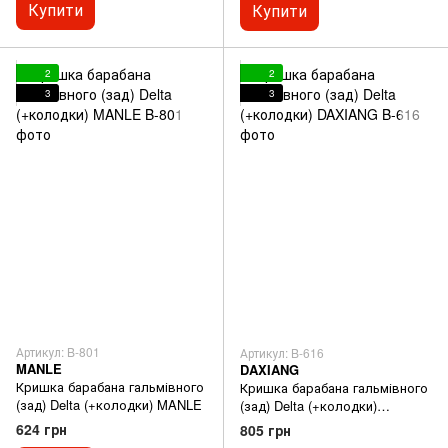
Купити
Купити
2
2
3
3
Артикул: B-801
Артикул: B-616
MANLE
DAXIANG
Кришка барабана гальмівного
Кришка барабана гальмівного
(зад) Delta (+колодки) MANLE
(зад) Delta (+колодки)
DAXIANG
624 грн
805 грн