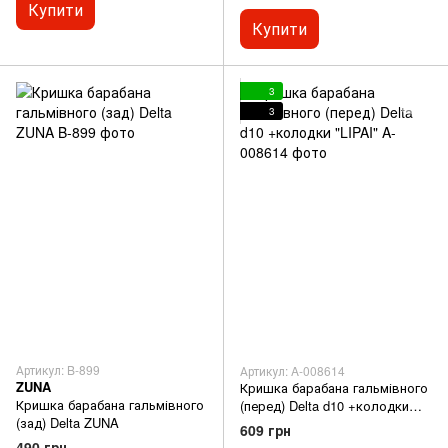
Купити
Купити
3
3
Артикул: B-899
Артикул: A-008614
ZUNA
Кришка барабана гальмівного
Кришка барабана гальмівного
(перед) Delta d10 +колодки
(зад) Delta ZUNA
"LIPAI"
609 грн
490 грн