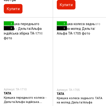
Купити
Купити
3
3
3
3
Артикул: TA-1710
Артикул: TA-1705
TATA
TATA
Кришка переднього колеса -
Кришка колеса заднього ТАТА
Дельта/Альфа індійська
на мопед Дельта/Альфа
збірка