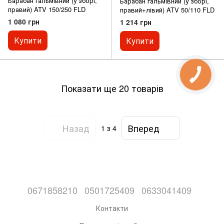
Барабан гальмівний (у зборі,
Барабан гальмівний (у зборі,
правий) ATV 150/250 FLD
правий+лівий) ATV 50/110 FLD
1 080 грн
1 214 грн
Купити
Купити
Показати ще 20 товарів
Назад
Вперед
1
з 4
0671858210
0501725409
0633041409
Контакти