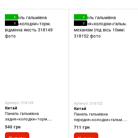
2
2
3
3
Артикул: 318149
Артикул: 318152
Китай
Китай
Панель гальмівна
Панель гальмівна
задня+колодки+торм.
передня+колодки+гальм.
відмінна якість
механізм (під вісь 10мм)
540 грн
711 грн