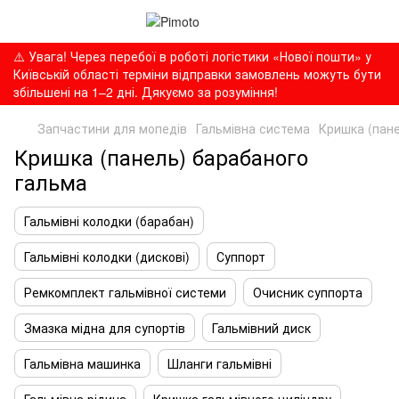
⚠️ Увага! Через перебої в роботі логістики «Нової пошти» у
Київській області терміни відправки замовлень можуть бути
збільшені на 1–2 дні. Дякуємо за розуміння!
Запчастини для мопедів
Гальмівна система
Кришка (пане
Кришка (панель) барабаного
гальма
Гальмівні колодки (барабан)
Гальмівні колодки (дискові)
Суппорт
Ремкомплект гальмівної системи
Очисник суппорта
Змазка мідна для супортів
Гальмівний диск
Гальмівна машинка
Шланги гальмівні