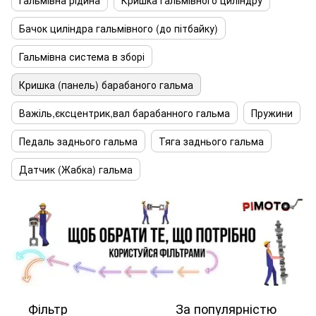
Гальмівна рідина
Кришка гальмівного циліндру
Бачок циліндра гальмівного (до пітбайку)
Гальмівна система в зборі
Кришка (панель) барабаного гальма
Важіль,єксцентрик,вал барабанного гальма
Пружини
Педаль заднього гальма
Тяга заднього гальма
Датчик (Жабка) гальма
Фільтр
За популярністю