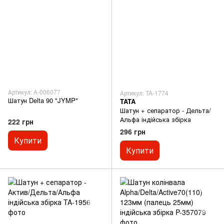
Артикул: A-006077
Артикул: TA-1774
Шатун Delta 90 "JYMP"
TATA
Шатун + сепаратор - Дельта/
Альфа індійська збірка
222 грн
296 грн
Купити
Купити