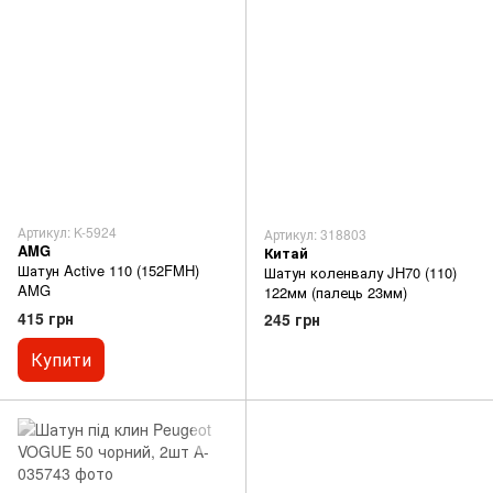
Артикул: K-5924
Артикул: 318803
AMG
Китай
Шатун Active 110 (152FMH)
Шатун коленвалу JH70 (110)
AMG
122мм (палець 23мм)
415 грн
245 грн
Купити