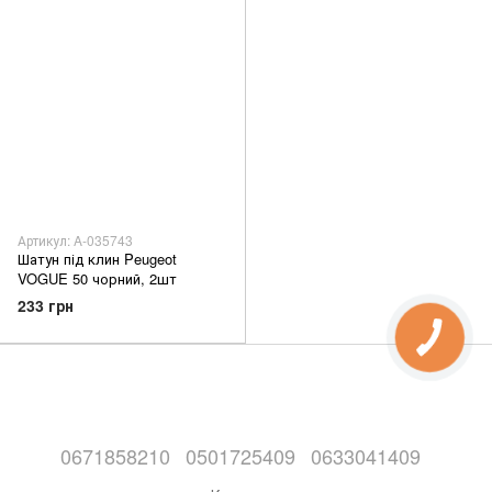
Артикул: A-035743
Шатун під клин Peugeot
VOGUE 50 чорний, 2шт
233 грн
0671858210
0501725409
0633041409