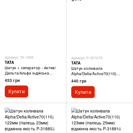
Артикул: TA-1956
Артикул: P-357079
TATA
TATA
Шатун + сепаратор - Актив/
Шатун колінвала
Дельта/Альфа індійська
Alpha/Delta/Active70(110)
збірка
123мм (палець 25мм) індійська
453 грн
440 грн
збірка
Купити
Купити