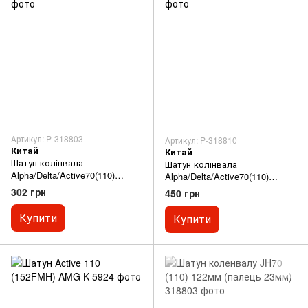
Артикул: P-318803
Артикул: P-318810
Китай
Китай
Шатун колінвала
Шатун колінвала
Alpha/Delta/Active70(110)
Alpha/Delta/Active70(110)
122мм (палець 23мм) відмінна
123мм (палець 25мм) відмінна
302 грн
450 грн
якість
якість
Купити
Купити