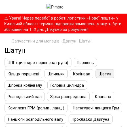
⚠️ Увага! Через перебої в роботі логістики «Нової пошти» у
Київській області терміни відправки замовлень можуть бути
збільшені на 1–2 дні. Дякуємо за розуміння!
Запчастини для мопедів
Двигун
Шатун
Шатун
ЦПГ (циліндро-поршнева група)
Поршень
Кільця поршневі
Шпильки
Колінвал
Шатун
Шпонка колінвалу
Головка циліндра
Розподільний вал
Зірка распредвала
Клапана
Комплект ГРМ (ролик , ланц )
Натягувачі ланцюга Грм
Ланцюги розподільного валу
Прокладки Двигуна