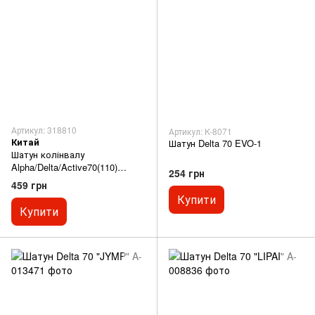
Артикул: 318810
Артикул: K-8071
Китай
Шатун Delta 70 EVO-1
Шатун колінвалу
Alpha/Delta/Active70(110)
254 грн
123мм (палець 25мм) відмінна
459 грн
якість
Купити
Купити