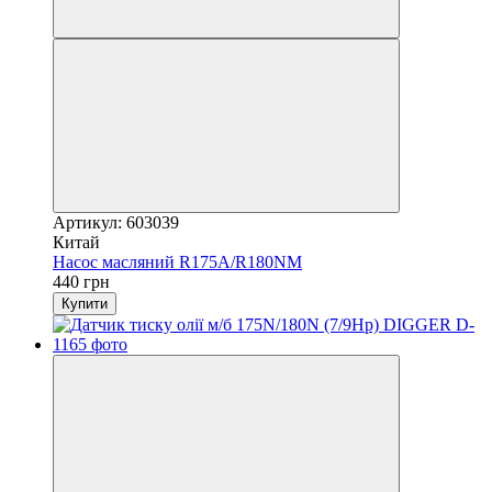
Артикул: 603039
Китай
Насос масляний R175A/R180NM
440 грн
Купити