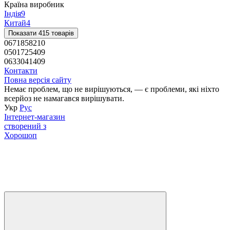
Країна виробник
Індія
9
Китай
4
Показати 415 товарів
0671858210
0501725409
0633041409
Контакти
Повна версія сайту
Немає проблем, що не вирішуються, — є проблеми, які ніхто
всерйоз не намагався вирішувати.
Укр
Рус
Інтернет-магазин
створений з
Хорошоп