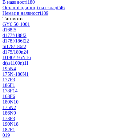
В наявності
180
Останні одиниці на складі!
46
Немає в наявності
189
Тип мото
GY6 50-100
1
d168f
5
d177f/188f
2
d178f/186f
22
m178/186f
2
d175/180n
24
D190/195N
16
d(zs1100n)
11
195N
4
175N-180N
1
177F
3
186F
1
178F
14
168F
6
180N
10
175N
2
186N
9
173F
3
190N
18
182F
1
0
19