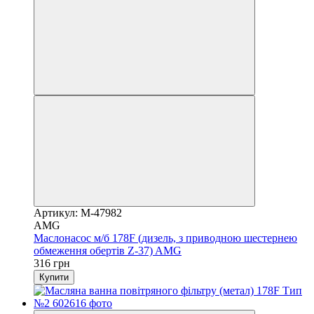
Артикул: M-47982
AMG
Маслонасос м/б 178F (дизель, з приводною шестернею
обмеження обертів Z-37) AMG
316 грн
Купити