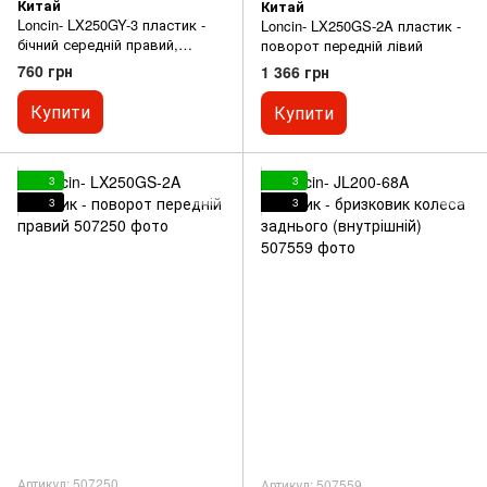
Китай
Китай
Loncin- LX250GY-3 пластик -
Loncin- LX250GS-2A пластик -
бічний середній правий,
поворот передній лівий
ЧОРНИЙ
760 грн
1 366 грн
Купити
Купити
3
3
3
3
Артикул: 507250
Артикул: 507559