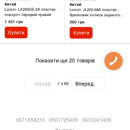
Китай
Китай
Loncin- LX250GS-2A пластик -
Loncin- JL200-68A пластик -
поворот передній правий
бризковик колеса заднього
(внутрішній)
1 451 грн
560 грн
Купити
Купити
Показати ще 20 товарів
Назад
Вперед
1
з 60
0671858210
0501725409
0633041409
Контакти