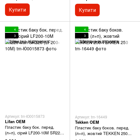
ADVANCE
Купити
Купити
4
4
3
3
Артикул: tm-Ю0015873
Артикул: tm-16449
Lifan OEM
Tekken OEM
Пластик баку бок. перед.
Пластик баку боков. перед.
(л+п), сірий LF200-10M SR220
(л+п), жовтий TEKKEN 250
lifan SR220 (LF200-10M)
TEKKEN 250