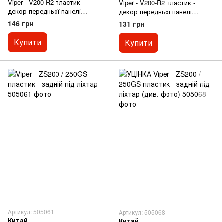
Viper - V200-R2 пластик -
Viper - V200-R2 пластик -
декор передньої панелі
декор передньої панелі
сидіння правий, СІРИЙ
сидіння к-кт 2шт, СІРИЙ
146 грн
131 грн
Купити
Купити
Артикул: 505061
Артикул: 505068
Китай
Китай