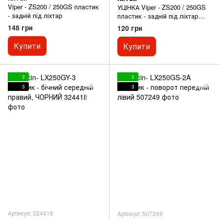
Viper - ZS200 / 250GS пластик
УЦІНКА Viper - ZS200 / 250GS
- задній під ліхтар
пластик - задній під ліхтар
(див. фото)
148 грн
120 грн
Купити
Купити
3
3
3
3
Артикул: 324418
Артикул: 507249