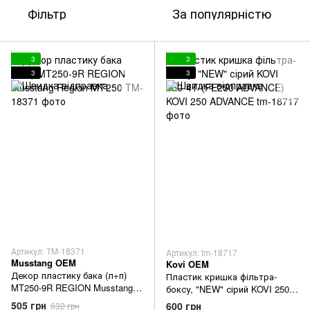
Фільтр
За популярністю
3
3
3
3
Артикул: TM-18371
Артикул: tm-18717
Musstang OEM
Kovi OEM
Декор пластику бака (л+п)
Пластик кришка фільтра-
MT250-9R REGION Musstang
боксу, "NEW" сірий KOVI 250-
Region МТ250
4Т (FE250 ADVANCE) KOVI 250
505 грн
600 грн
632 грн