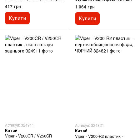
к-кт 2шт, ЧОРНИЙ
ЧОРНИЙ
417 грн
1 064 грн
Купити
Купити
Артикул: 324911
Артикул: 324821
Китай
Китай
Viper - V200CR / V250CR
Viper - V200-R2 пластик -