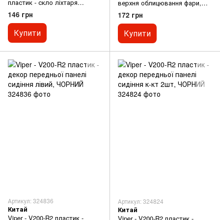
пластик - скло ліхтаря
верхня облицювання фари,
заднього
ЧОРНИЙ
146 грн
172 грн
Купити
Купити
Артикул: 324836
Артикул: 324824
Китай
Китай
Viper - V200-R2 пластик -
Viper - V200-R2 пластик -