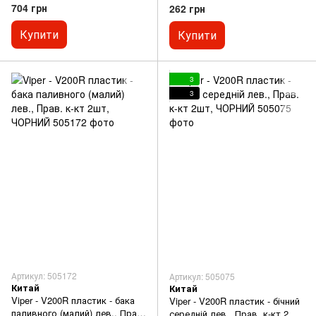
кт 2шт
704 грн
262 грн
Купити
Купити
3
3
Артикул: 505172
Артикул: 505075
Китай
Китай
Viper - V200R пластик - бака
Viper - V200R пластик - бічний
паливного (малий) лев., Прав.
середній лев., Прав. к-кт 2шт,