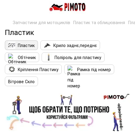
Запчастини для мотоциклів
Пластик та облицювання
Пл
Пластик
Пластик
Крило заднє,переднє
Обтічник
Поліроль для пластику
Кріплення Пластику
Рамка під номер
Вітрове Скло