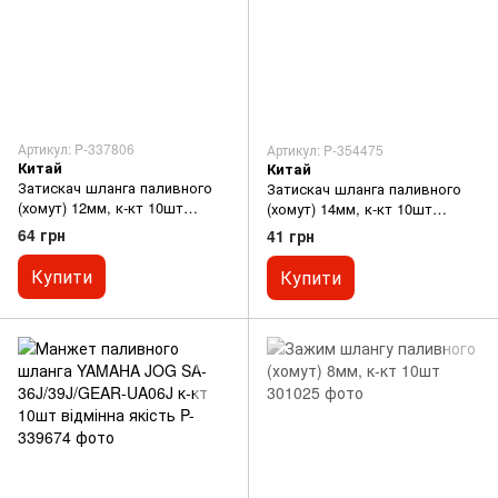
Артикул: P-337806
Артикул: P-354475
Китай
Китай
Затискач шланга паливного
Затискач шланга паливного
(хомут) 12мм, к-кт 10шт
(хомут) 14мм, к-кт 10шт
відмінна якість
відмінна якість
64 грн
41 грн
Купити
Купити