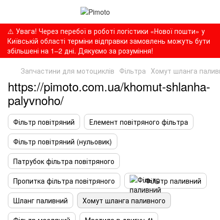
⚠️ Увага! Через перебої в роботі логістики «Нової пошти» у
Київській області терміни відправки замовлень можуть бути
збільшені на 1–2 дні. Дякуємо за розуміння!
Запчастини для мотоциклів
Фільтра
Хомут шланга палив
https://pimoto.com.ua/khomut-shlanha-
palyvnoho/
Фільтр повітряний
Елемент повітряного фільтра
Фільтр повітряний (нульовик)
Патрубок фільтра повітряного
Пропитка фільтра повітряного
Фільтр паливний
Шланг паливний
Хомут шланга паливного