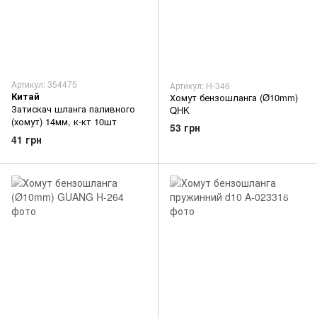
Артикул: 354475
Артикул: H-346
Китай
Хомут бензошланга (Ø10mm)
Затискач шланга паливного
QHK
(хомут) 14мм, к-кт 10шт
53 грн
41 грн