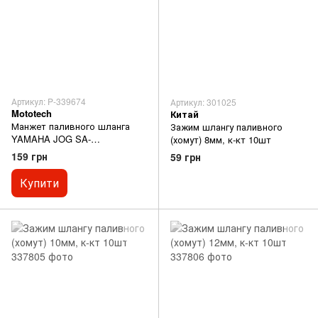
Артикул: P-339674
Артикул: 301025
Mototech
Китай
Манжет паливного шланга
Зажим шлангу паливного
YAMAHA JOG SA-
(хомут) 8мм, к-кт 10шт
36J/39J/GEAR-UA06J к-кт
159 грн
59 грн
10шт відмінна якість
Купити