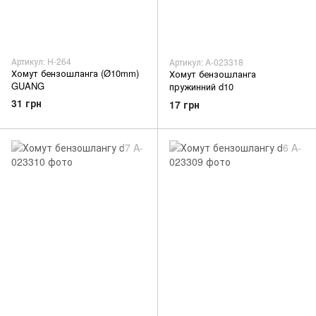
Артикул: H-264
Артикул: A-023318
Хомут бензошланга (Ø10mm)
Хомут бензошланга
GUANG
пружинний d10
31 грн
17 грн