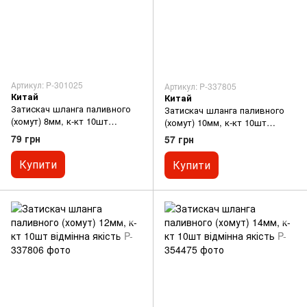
Артикул: P-301025
Артикул: P-337805
Китай
Китай
Затискач шланга паливного
Затискач шланга паливного
(хомут) 8мм, к-кт 10шт
(хомут) 10мм, к-кт 10шт
відмінна якість
відмінна якість
79 грн
57 грн
Купити
Купити