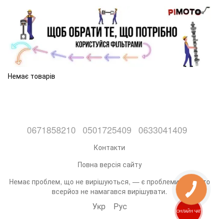
Немає товарів
0671858210
0501725409
0633041409
Контакти
Повна версія сайту
Немає проблем, що не вирішуються, — є проблеми, які ніхто
всерйоз не намагався вирішувати.
Укр
Рус
ОНЛАЙН ЧАТ