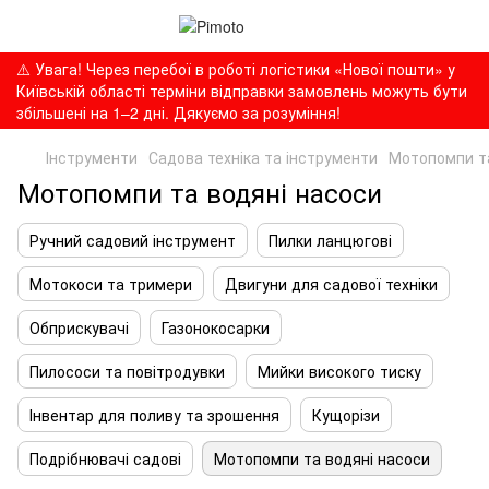
⚠️ Увага! Через перебої в роботі логістики «Нової пошти» у
Київській області терміни відправки замовлень можуть бути
збільшені на 1–2 дні. Дякуємо за розуміння!
Інструменти
Садова техніка та інструменти
Мотопомпи та
Мотопомпи та водяні насоси
Ручний садовий інструмент
Пилки ланцюгові
Мотокоси та тримери
Двигуни для садової техніки
Обприскувачі
Газонокосарки
Пилососи та повітродувки
Мийки високого тиску
Інвентар для поливу та зрошення
Кущорізи
Подрібнювачі садові
Мотопомпи та водяні насоси