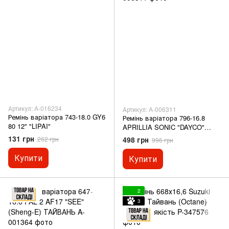
Артикул: A-016234
Артикул: A-006311
Ремінь варіатора 743-18.0 GY6
Ремінь варіатора 796-16.8
80 12" "LIPAI"
APRILLIA SONIC "DAYCO"
(8177) ІТАЛІЯ
131 грн
498 грн
262 грн
996 грн
Купити
Купити
2
3