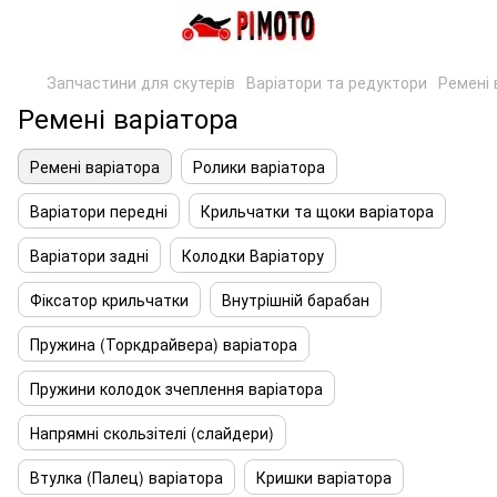
Запчастини для скутерів
Варіатори та редуктори
Ремені 
Ремені варіатора
Ремені варіатора
Ролики варіатора
Варіатори передні
Крильчатки та щоки варіатора
Варіатори задні
Колодки Варіатору
Фіксатор крильчатки
Внутрішній барабан
Пружина (Торкдрайвера) варіатора
Пружини колодок зчеплення варіатора
Напрямні скользітелі (слайдери)
Втулка (Палец) варіатора
Кришки варіатора