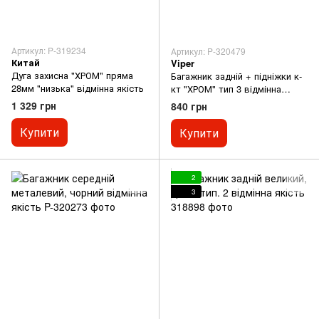
Артикул: P-319234
Артикул: P-320479
Китай
Viper
Дуга захисна "ХРОМ" пряма
Багажник задній + підніжки к-
28мм "низька" відмінна якість
кт "ХРОМ" тип 3 відмінна
якість
1 329 грн
840 грн
Купити
Купити
2
3