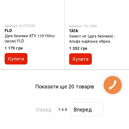
Артикул: N-272349
Артикул: TA-1846
FLD
TATA
Дуги безпеки ATV 110/150сс
Захист ніг (дуга безпеки) -
(хром) FLD
Альфа індійська збірка
1 179 грн
1 352 грн
Купити
Купити
Показати ще 20 товарів
Назад
Вперед
1
з 4