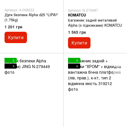
Артикул: A-008522
Артикул: N-279487
Дуги безпеки Alpha d25 "LIPAI"
KOMATCU
(1.75kg)
Багажник задній металевий
Alpha (з підніжками) KOMATCU
1 201 грн
1 565 грн
Купити
Купити
2
3
3
4