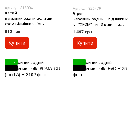
Артикул: 318004
Артикул: 320479
Китай
Viper
Багажник задній великий,
Багажник задній + підніжки к-
хром відмінна якість
кт "ХРОМ" тип 3 відмінна
якість
812 грн
1 497 грн
Купити
Купити
2
3
3
3