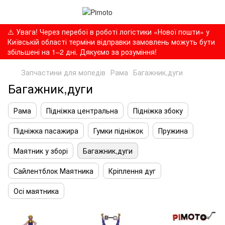
⚠️ Увага! Через перебої в роботі логістики «Нової пошти» у
Київській області терміни відправки замовлень можуть бути
збільшені на 1–2 дні. Дякуємо за розуміння!
Запчастини для мопедів
Рама
Багажник,дуги
Багажник,дуги
Рама
Підніжка центральна
Підніжка збоку
Підніжка пасажира
Гумки підніжок
Пружина
Маятник у зборі
Багажник,дуги
Сайлентблок Маятника
Кріплення дуг
Осі маятника