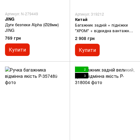
Артикул: N-279449
Артикул: 319212
JING
Китай
Дуги безпеки Alpha (Ø28мм)
Багажник задній + підніжки
JING
"ХРОМ" + відкидна вантажна
бічна платформа (лів, прав.),
769 грн
2 908 грн
к-кт, тип 2 відмінна якість
Купити
Купити
2
3