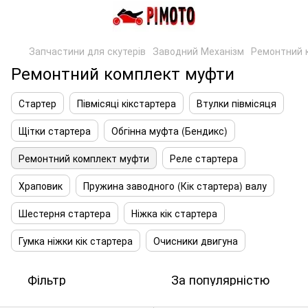
Запчастини для скутерів
Заводний Механізм
Ремонтний 
Ремонтний комплект муфти
Стартер
Півмісяці кікстартера
Втулки півмісяця
Щітки стартера
Обгінна муфта (Бендикс)
Ремонтний комплект муфти
Реле стартера
Храповик
Пружина заводного (Кік стартера) валу
Шестерня стартера
Ніжка кік стартера
Гумка ніжки кік стартера
Очисники двигуна
Фільтр
За популярністю