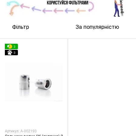
Фільтр
За популярністю
3
3
Артикул: A-002193
Сальники вилки ІЖ (склянка) 2