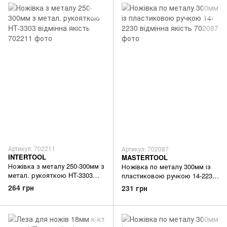
Артикул: 702211
Артикул: 702087
INTERTOOL
MASTERTOOL
Ножівка з металу 250-300мм з
Ножівка по металу 300мм із
метал. рукояткою HT-3303
пластиковою ручкою 14-2230
відмінна якість
відмінна якість
264 грн
231 грн