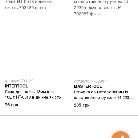
Артикул: 703189
Артикул: P-702087
INTERTOOL
MASTERTOOL
Леза для ножів 18мм к-кт
Ножівка по металу 300мм із
10шт HT-0518 відмінна якість
пластиковою ручкою 14-2230
відмінна якість
76 грн
235 грн