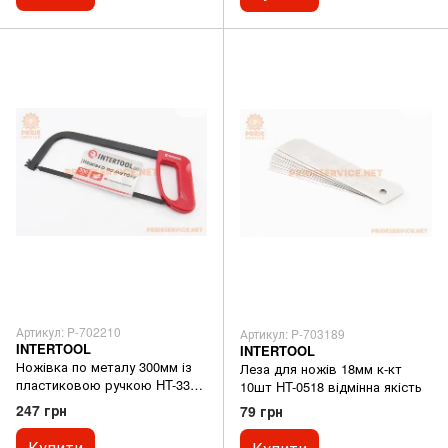
Артикул: P-702210
Артикул: P-703189
INTERTOOL
INTERTOOL
Ножівка по металу 300мм із
Леза для ножів 18мм к-кт
пластиковою ручкою HT-3305
10шт HT-0518 відмінна якість
відмінна якість
247 грн
79 грн
Купити