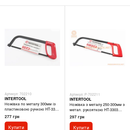
Артикул: 702210
Артикул: P-702211
INTERTOOL
INTERTOOL
Ножівка по металу 300мм із
Ножівка з металу 250-300мм з
пластиковою ручкою HT-3305
метал. рукояткою HT-3303
відмінна якість
відмінна якість
277 грн
297 грн
Купити
Купити