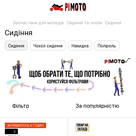
Запчастини для мопедів
Сидіння та чохли
Сидіння
Сидіння
Сидіння
Чохол сидіння
Накидка
Поліроль
Фільтр
За популярністю
ЗАЛИШИЛОСЬ 9 ГОДИН
3