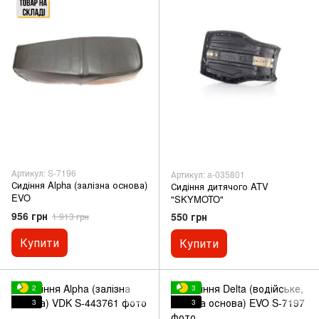
Артикул: S-7196
Артикул: a-035801
Сидіння Alpha (залізна основа)
Сидіння дитячого ATV
EVO
"SKYMOTO"
956 грн
550 грн
1 913 грн
Купити
Купити
2
3
3
3