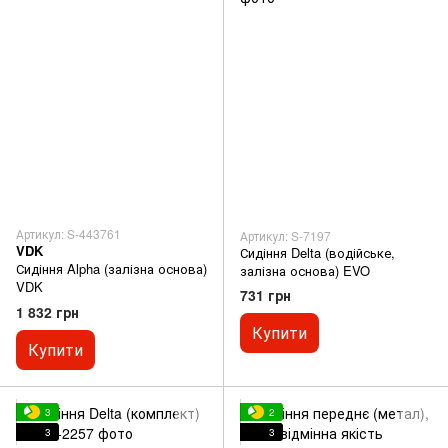
Артикул: S-443761
Артикул: S-7197
VDK
Сидіння Delta (водійське,
Сидіння Alpha (залізна основа)
залізна основа) EVO
VDK
731 грн
1 832 грн
Купити
Купити
3
2
3
3