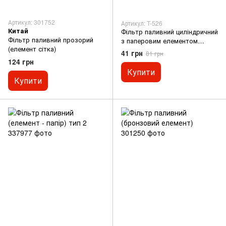
Артикул: 301752
Артикул: T-526
Китай
Фільтр паливний циліндричний
Фільтр паливний прозорий
з паперовим елементом
(елемент сітка)
(№025) (розбірний) KM
41 грн
81 грн
124 грн
Купити
Купити