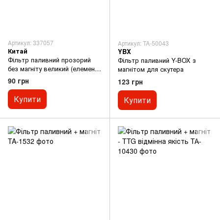
Артикул: 337057
Артикул: TA-50043
Китай
YBX
Фільтр паливний прозорий
Фільтр паливний Y-BOX з
без магніту великий (елемент
магнітом для скутера
- папір)
90 грн
123 грн
Купити
Купити