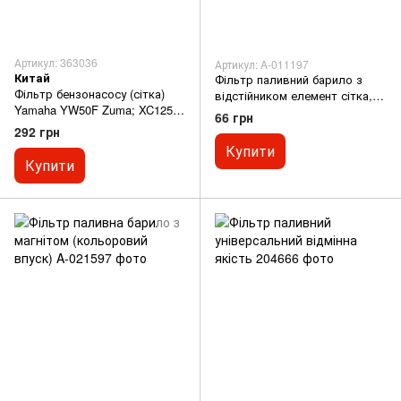
Артикул: 363036
Артикул: A-011197
Китай
Фільтр паливний барило з
Фільтр бензонасосу (сітка)
відстійником елемент сітка,
Yamaha YW50F Zuma; XC125E
магніт D-33 d-6
66 грн
Vity; YZF R125; XP530E-A; T-
292 грн
MAX 530 відмінна якість
Купити
Купити