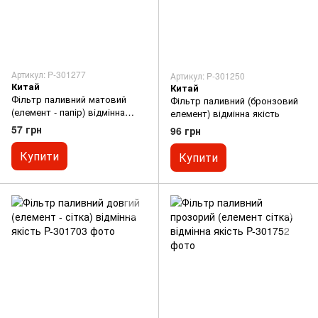
Артикул: P-301277
Артикул: P-301250
Китай
Китай
Фільтр паливний матовий
Фільтр паливний (бронзовий
(елемент - папір) відмінна
елемент) відмінна якість
якість
57 грн
96 грн
Купити
Купити