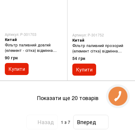
Артикул: P-301703
Артикул: P-301752
Китай
Китай
Фільтр паливний довгий
Фільтр паливний прозорий
(елемент - сітка) відмінна
(елемент сітка) відмінна
якість
якість
90 грн
54 грн
Купити
Купити
Показати ще 20 товарів
Назад
Вперед
1
з 7