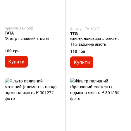
Артикул: TA-1532
Артикул: TA-10430
TATA
TTG
Фільтр паливний + магніт
Фільтр паливний + магніт -
TTG відмінна якість
109 грн
110 грн
Купити
Купити