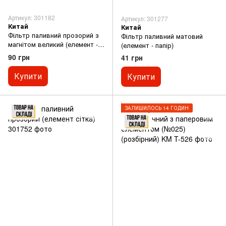
Артикул: 301182
Артикул: 301277
Китай
Китай
Фільтр паливний прозорий з
Фільтр паливний матовий
магнітом великий (елемент -
(елемент - папір)
папір) тип, 1 (КРЕПКИЙ)
90 грн
41 грн
Купити
Купити
ЗАЛИШИЛОСЬ 14 ГОДИН