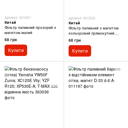
Артикул: 301621
Артикул: 301523
Китай
Китай
Фільтр паливний прозорий з
Фільтр паливний з магнітом
магнітом малий
кольоровий прямокутний
(елемент - сітка)
68 грн
68 грн
Купити
Купити