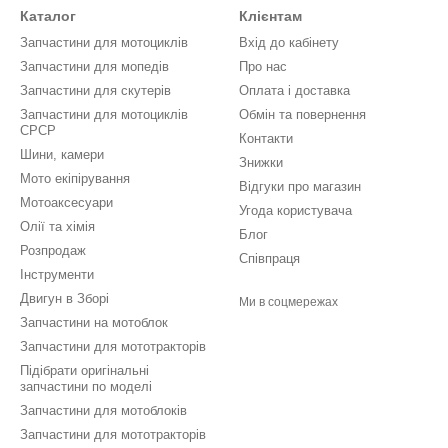
Каталог
Клієнтам
Запчастини для мотоциклів
Вхід до кабінету
Запчастини для мопедів
Про нас
Запчастини для скутерів
Оплата і доставка
Запчастини для мотоциклів
Обмін та повернення
СРСР
Контакти
Шини, камери
Знижки
Мото екіпірування
Відгуки про магазин
Мотоаксесуари
Угода користувача
Олії та хімія
Блог
Розпродаж
Співпраця
Інструменти
Двигун в Зборі
Ми в соцмережах
Запчастини на мотоблок
Запчастини для мототракторів
Підібрати оригінальні
запчастини по моделі
Запчастини для мотоблоків
Запчастини для мототракторів