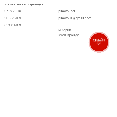
Контактна інформація
0671858210
pimoto_bot
0501725409
pimotoua@gmail.com
0633041409
м.Харків
Передзвонити вам?
Мапа проїзду
ОНЛАЙН
ЧАТ