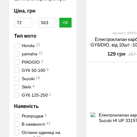
Ціна, грн
Від Ціна, грн
До Ціна, грн
ОК
Артикул: 30955
Тип мото
Електроклапан кар
GY6/DIO, від 10шт -1
23
Honda
якість
22
129 грн
yamaha
257 
2
PIAGGIO
9
GY6 50-100
18
Suzuki
4
Stels
1
GY6 125-250
Наявність
3
Розпродаж
43
В наявності
Останні одиниці на