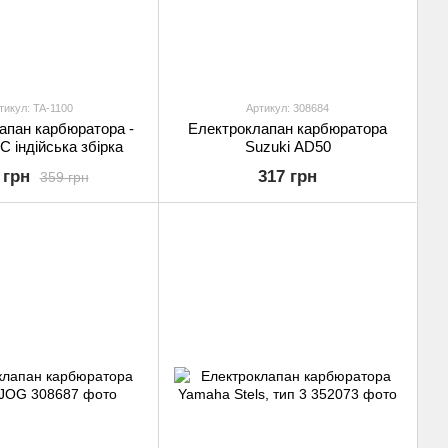
тикул: TA-1100
Артикул: 308684
апан карбюратора -
Електроклапан карбюратора
C індійська збірка
Suzuki AD50
 грн
317 грн
359 грн