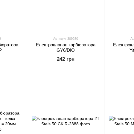
2
Артикул: 309250
Ар
бюратора
Електроклапан карбюратора
Електрок
P
GY6/DIO
Y
242 грн