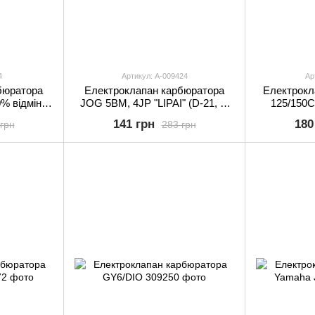
4
Артикул: A-009424
Ар
бюратора
Електроклапан карбюратора
Електрокл
0% відмінна
JOG 5BM, 4JP "LIPAI" (D-21, h-
125/150C
20, під китайський карбюратор)
141 грн
180
грн
283 грн