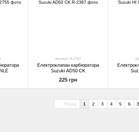
5
Артикул: R-2387
Ар
бюратора
Електроклапан карбюратора
Електрок
ANLE
Suzuki AD50 CK
Suz
225 грн
Назад
1
2
3
4
5
6