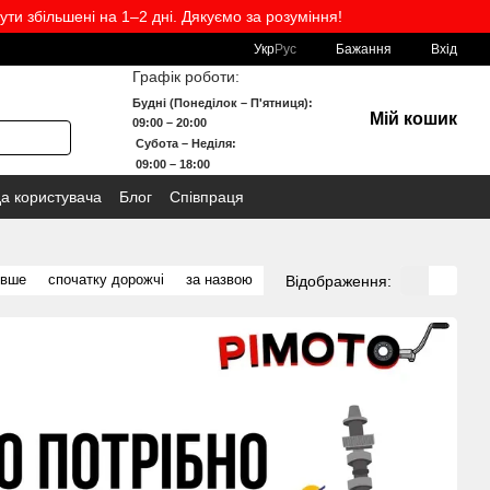
ути збільшені на 1–2 дні. Дякуємо за розуміння!
Укр
Рус
Бажання
Вхід
Графік роботи:
Будні (Понеділок – П'ятниця):
Мій кошик
09:00 – 20:00
Субота – Неділя:
09:00 – 18:00
да користувача
Блог
Співпраця
евше
спочатку дорожчі
за назвою
Відображення: