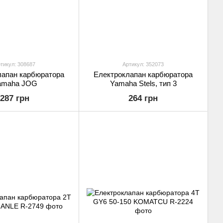
тикул: 308687
Артикул: 352073
лапан карбюратора
Електроклапан карбюратора
amaha JOG
Yamaha Stels, тип 3
287 грн
264 грн