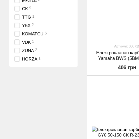
MANLE
9
CK
1
TTG
2
YBX
5
KOMATCU
1
VDK
Артикул: 30871
2
ZUNA
Електроклапан кар
Yamaha BWS (5BM)
1
HORZA
13,4мм, "посадка" 
406 грн