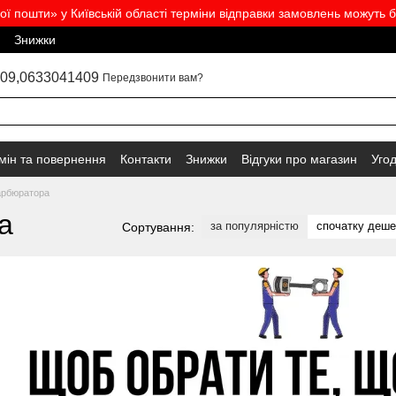
вої пошти» у Київській області терміни відправки замовлень можуть б
Знижки
09,
0633041409
Передзвонити вам?
мін та повернення
Контакти
Знижки
Відгуки про магазин
Уго
арбюратора
а
за популярністю
спочатку деш
Сортування: