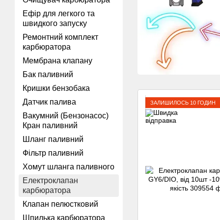
Ефір для легкого та
швидкого запуску
Ремонтний комплект
карбюратора
Мембрана клапану
Бак паливний
Кришки бензобака
Датчик палива
ЗАЛИШИЛОСЬ 10 ГОДИН
Вакумний (Бензонасос)
Кран паливний
Шланг паливний
Фільтр паливний
Хомут шланга паливного
Електроклапан
карбюратора
Клапан пелюстковий
Шпилька карбюратора