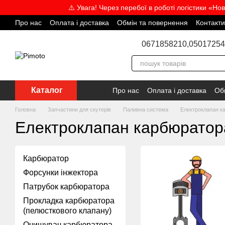
Перейти до основного контенту
⚠️ Увага! Через перебої в роботі логістики «Но
Про нас
Оплата і доставка
Обмін та повернення
Контакти
Відгуки про магазин
Угода користувача
Блог
Співпраця
0671858210,
05017254
Каталог
Про нас
Оплата і доставка
Об
Головна
Запчастини для скутерів
Паливна система
Електроклапан к
Електроклапан карбюратор
Карбюратор
Форсунки інжектора
Патрубок карбюратора
Прокладка карбюратора
(пелюсткового клапану)
Очищувач карбюратора