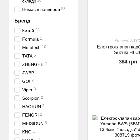
10
складі!
53
Немає в наявності
Бренд
28
Китай
1
Formula
Артикул: 33197
Електроклапан кар
10
Mototech
Suzuki HI U
5
TATA
364 грн
2
ZHENGHE
3
JWBP
3
GO!
3
Viper
2
Scorpion
2
HAORUN
2
FENGRI
5
MEISIDUN
1
KNG
2