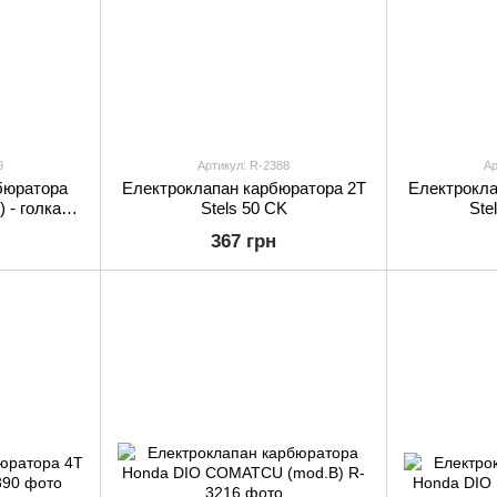
9
Артикул: R-2388
Ар
бюратора
Електроклапан карбюратора 2T
Електрокла
 - голка
Stels 50 CK
Ste
d = 20мм
367 грн