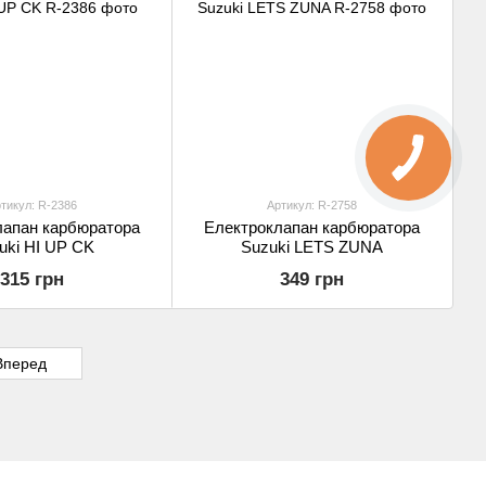
тикул: R-2386
Артикул: R-2758
лапан карбюратора
Електроклапан карбюратора
uki HI UP CK
Suzuki LETS ZUNA
315 грн
349 грн
Вперед