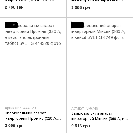
електронним табло) SVET
A, з електронним табло)
2 768 грн
3 063 грн
SVET
3
3
Артикул: S-444320
Артикул: S-6749
Зварювальний апарат
Зварювальний апарат
інверторний Промінь (320 А, в
інверторний Мінськ (360 А, в
кейсі з електронним табло)
кейсі) SVET
3 095 грн
2 516 грн
SVET