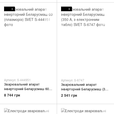
3
3
Артикул: S-444951
Артикул: S-6747
Зварювальний апарат
Зварювальний апарат
інверторний Беларусмаш 60
інверторний Беларусмаш (350
(плазморіз) SVET
A, з електронним табло)
8 744 грн
2 541 грн
SVET