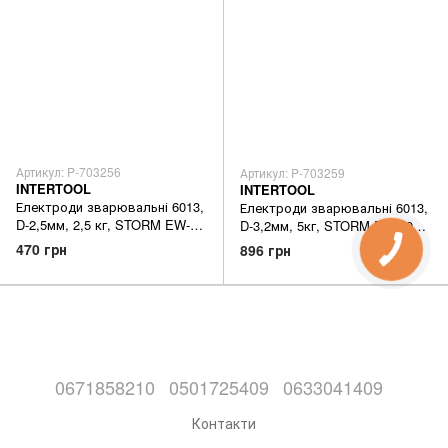
Артикул: P-703256
Артикул: P-703259
INTERTOOL
INTERTOOL
Електроди зварювальні 6013,
Електроди зварювальні 6013,
D-2,5мм, 2,5 кг, STORM EW-
D-3,2мм, 5кг, STORM EW-5032
2525 відмінна якість
відмінна якість
470 грн
896 грн
0671858210
0501725409
0633041409
Контакти