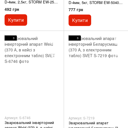
D-4мм, 2,5кг, STORM EW-2540
D-4мм, 5кг, STORM EW-5040
відмінна якість
відмінна якість
492 грн
777 грн
Купити
Купити
3
3
Артикул: S-6746
Артикул: S-7219
Зварювальний інверторний
Зварювальний апарат
апарат Weld (370 А, в кейсі з
інверторний Беларусмаш (370