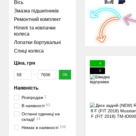
Вісь
Змазка підшипників
Ремонтний комплект
Ніпелі та ковпачки
колеса
Лопатки бортувальні
Спиці колеса
Ціна, грн
4
5
Від Ціна, грн
До Ціна, грн
ОК
Наявність
2
Розпродаж
83
В наявності
Останні одиниці на
14
складі!
108
Немає в наявності