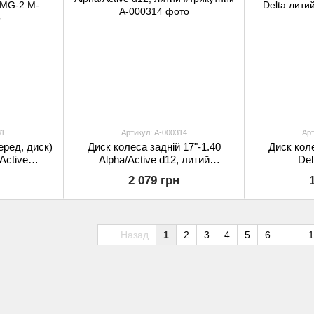
81
Артикул: A-000314
Арт
еред, диск)
Диск колеса задній 17"-1.40
Диск коле
Active
Alpha/Active d12, литий
Del
g AMG-2
#трикутник
2 079 грн
Назад
1
2
3
4
5
6
...
1