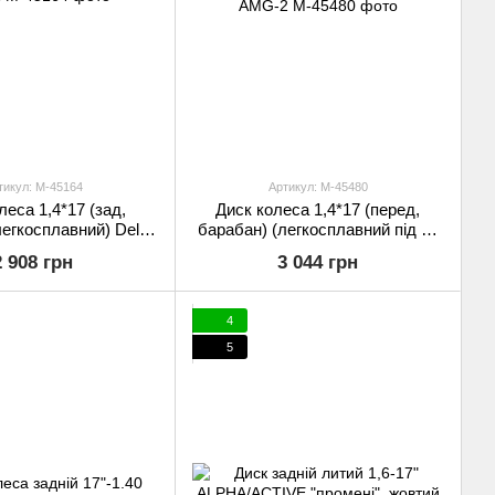
тикул: M-45164
Артикул: M-45480
леса 1,4*17 (зад,
Диск колеса 1,4*17 (перед,
легкосплавний) Delta
барабан) (легкосплавний під 10
VDK-2
вісь) Alpha (посилений) 3,25kg
2 908 грн
3 044 грн
AMG-2
4
5