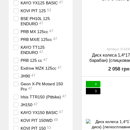
47
KAYO YX125 BASIC
53
KOVI PIT 125
BSE PH10L 125
47
ENDURO
47
PRB MX 125cc
47
PRB MX/E 125cc
KAYO TT125
Артикул: D-519
47
ENDURO
Диск колеса 1,4*17
47
барабан) (спицкован
PRB 125 cc
EVO
47
Exdrive MZK 125cc
2 058 грн
47
JH90
Geon X-Pit Motard 150
4
47
Pro
3
47
Irbis TTR150 (Pitbike)
47
JH150
47
KAYO YX150 BASIC
49
KOVI PIT 150WD
53
KOVI PIT 150