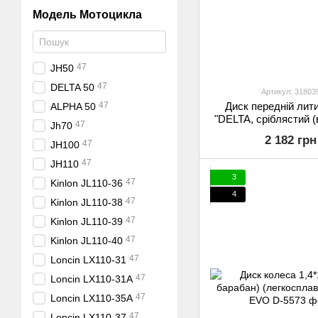
Модель Мотоцикла
47
JH50
47
DELTA 50
Артикул: 31803
Диск передній лити
47
ALPHA 50
"DELTA, сріблястий (
47
Jh70
2 182 грн
47
JH100
47
JH110
3
47
Kinlon JL110-36
4
47
Kinlon JL110-38
47
Kinlon JL110-39
47
Kinlon JL110-40
47
Loncin LX110-31
47
Loncin LX110-31A
47
Loncin LX110-35A
47
Loncin LX110-37