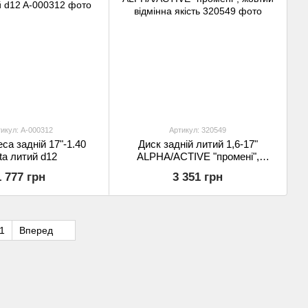
икул: A-000312
Артикул: 320549
са задній 17"-1.40
Диск задній литий 1,6-17"
ta литий d12
ALPHA/ACTIVE "промені",
жовтий відмінна якість
1 777 грн
3 351 грн
1
Вперед