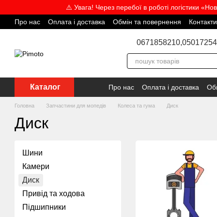
Перейти до основного контенту
⚠️ Увага! Через перебої в роботі логістики «Но
Про нас
Оплата і доставка
Обмін та повернення
Контакти
Відгуки про магазин
Угода користувача
Блог
Співпраця
0671858210,
05017254
Каталог
Про нас
Оплата і доставка
Об
Головна
Запчастини для мопедів
Колеса та гума
Диск
Диск
Шини
Камери
Диск
Привід та ходова
Підшипники