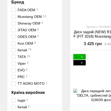
Бренд
2
FADA OEM
12
Musstang OEM
4
Shineray OEM
Артикул: TM-Ю000
6
JITAO OEM
Диск задній (NEW) R
F (FIT 2018) Musstan
2
ODES OEM
(FIT 2018)
8
Kovi OEM
3 425 грн
3 80
75
Китай
10
TATA
3
3
4
Viper
6
EVO
2
PRC
1
TT AGRO MOTO
Країна виробник
1
Індія
6
Китай