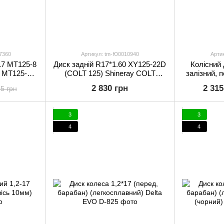
7360
Артикул: tm-Ю0010940
Арти
17 МТ125-8
Диск задній R17*1.60 XY125-22D
Колісний 
g MT125-8 F
(COLT 125) Shineray COLT
залізний, п
(XY125-22D)
RIDE COM
2 830 грн
2 315
5 грн
RIDE COM
3
3
4
4