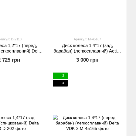
тикул: D-2118
Артикул: M-45167
еса 1,2*17 (перед,
Диск колеса 1,4*17 (зад,
легкосплавний) Delta
барабан) (легкосплавний) Active
орний) EVO
VDK-2
2 725 грн
3 000 грн
3
4