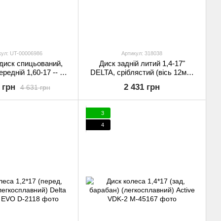
кул: UT-00006986
Артикул: 318038
диск спицьований,
Диск задній литий 1,4-17"
ередній 1,60-17 -- X-
DELTA, сріблястий (вісь 12мм)
PETITION Рама X-
відмінна якість
 грн
2 431 грн
4 631 грн
PETITION 150-190
2019
3
4