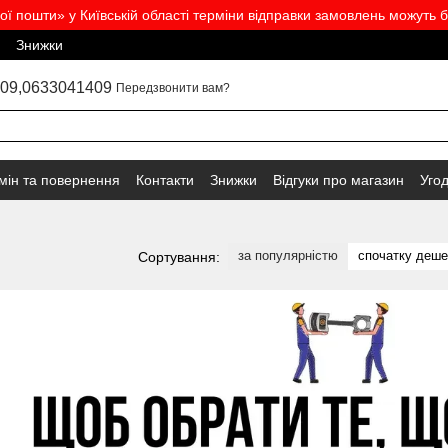
вої пошти» у Київській області терміни відправки замовлень можуть б
Знижки
09,
0633041409
Передзвонити вам?
мін та повернення
Контакти
Знижки
Відгуки про магазин
Уго
за популярністю
спочатку деш
Сортування: