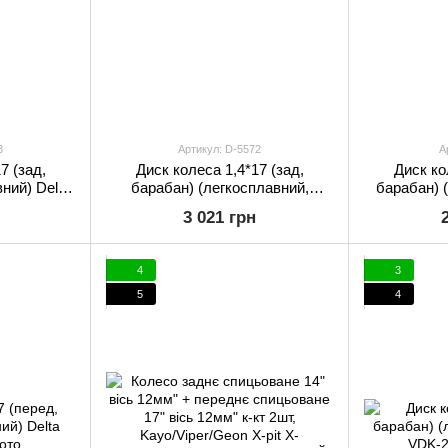
3
Артикул: D-5572
А
7 (зад,
Диск колеса 1,4*17 (зад,
Диск ко
ний) Delta
барабан) (легкосплавний,
барабан) 
чорний) Delta EVO
3 021 грн
4
3
5
4