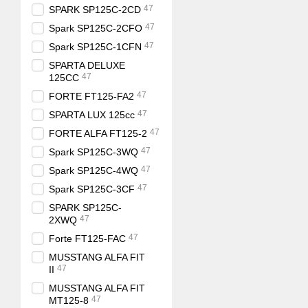
47
SPARK SP125C-2CD
47
Spark SP125C-2CFO
47
Spark SP125C-1CFN
SPARTA DELUXE
47
125CC
47
FORTE FT125-FA2
47
SPARTA LUX 125cc
47
FORTE ALFA FT125-2
47
Spark SP125C-3WQ
47
Spark SP125C-4WQ
47
Spark SP125C-3CF
SPARK SP125C-
47
2XWQ
47
Forte FT125-FAС
MUSSTANG ALFA FIT
47
II
MUSSTANG ALFA FIT
47
MT125-8