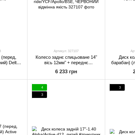
3
Артикул: 327107
Ар
 (перед,
Колесо заднє спицьоване 14"
Диск ко
ий) Delta
вісь 12мм" + переднє
барабан) (
спицьоване 17" вісь 12мм" к-кт
6 233 грн
2шт, Kayo/Viper/Geon X-pit X-
ride/YCF/Apollo/BSE,
ЧЕРВОНИЙ відмінна якість
4
3
3