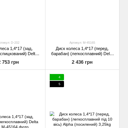
ртикул: D-202
Артикул: M-45165
леса 1,4*17 (зад,
Диск колеса 1,4*17 (перед,
(спицкований) Delta
барабан) (легкосплавний) Delta
EVO
VDK-2
2 753 грн
2 436 грн
4
5