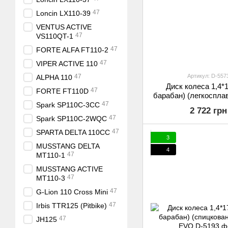
47
Loncin LX110-39
VENTUS ACTIVE
47
VS110QT-1
47
FORTE ALFA FT110-2
47
VIPER ACTIVE 110
Артикул: D-557
47
ALPHA 110
Диск колеса 1,4*1
47
FORTE FT110D
барабан) (легкосплав
EVO
47
Spark SP110C-3CС
2 722 грн
47
Spark SP110C-2WQС
47
SPARTA DELTA 110CC
3
MUSSTANG DELTA
4
47
MT110-1
MUSSTANG ACTIVE
47
MT110-3
47
G-Lion 110 Cross Mini
47
Irbis TTR125 (Pitbike)
47
JH125