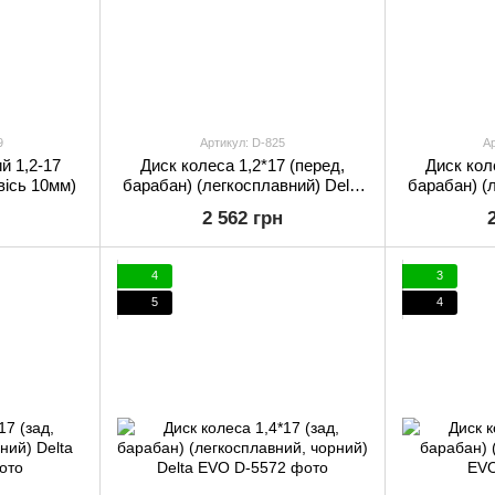
9
Артикул: D-825
Ар
й 1,2-17
Диск колеса 1,2*17 (перед,
Диск кол
вісь 10мм)
барабан) (легкосплавний) Delta
барабан) (
EVO
(ч
2 562 грн
4
3
5
4