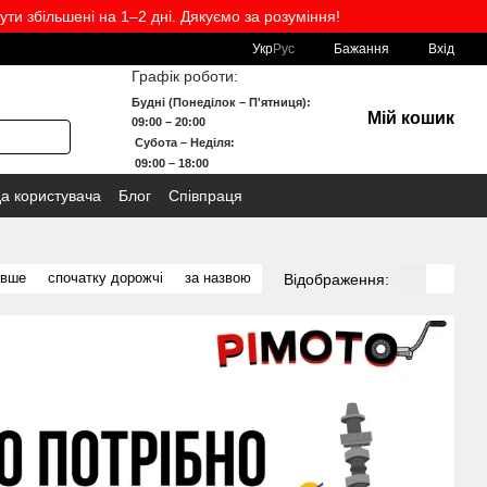
ути збільшені на 1–2 дні. Дякуємо за розуміння!
Укр
Рус
Бажання
Вхід
Графік роботи:
Будні (Понеділок – П'ятниця):
Мій кошик
09:00 – 20:00
Субота – Неділя:
09:00 – 18:00
да користувача
Блог
Співпраця
евше
спочатку дорожчі
за назвою
Відображення: