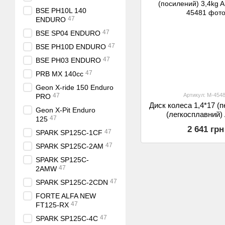
BSE PH10L 140
47
ENDURO
47
BSE SP04 ENDURO
47
BSE PH10D ENDURO
47
BSE PH03 ENDURO
47
PRB MX 140cc
Geon X-ride 150 Enduro
47
Артикул: M-454
PRO
Диск колеса 1,4*17 (п
Geon X-Pit Enduro
(легкосплавний) 
47
125
(посилений) 3,4k
2 641 грн
47
SPARK SP125C-1CF
47
SPARK SP125C-2AM
SPARK SP125C-
47
2AMW
47
SPARK SP125C-2CDN
FORTE ALFA NEW
47
FT125-RX
47
SPARK SP125C-4C