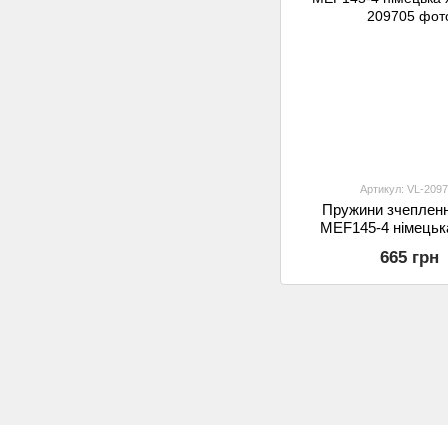
Артикул: VL-209
Пружини зчеплен
MEF145-4 німецька
665 грн