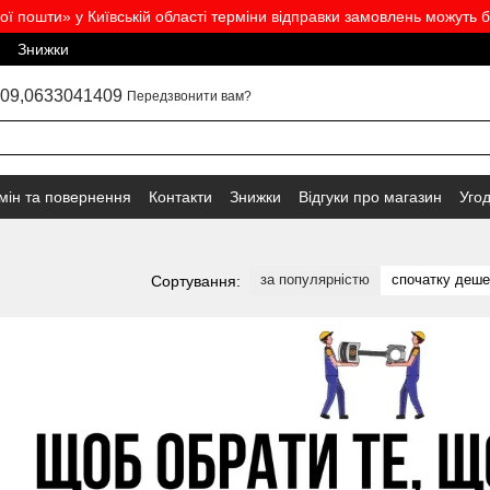
вої пошти» у Київській області терміни відправки замовлень можуть б
Знижки
09,
0633041409
Передзвонити вам?
мін та повернення
Контакти
Знижки
Відгуки про магазин
Уго
за популярністю
спочатку деш
Сортування: