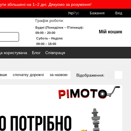
ути збільшені на 1–2 дні. Дякуємо за розуміння!
Укр
Рус
Бажання
Вхід
Графік роботи:
Будні (Понеділок – П'ятниця):
Мій кошик
09:00 – 20:00
Субота – Неділя:
09:00 – 18:00
да користувача
Блог
Співпраця
евше
спочатку дорожчі
за назвою
Відображення: