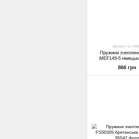
Артикул: VL-943
Пружини зчеплен
MEF149-5 німецька
866 грн