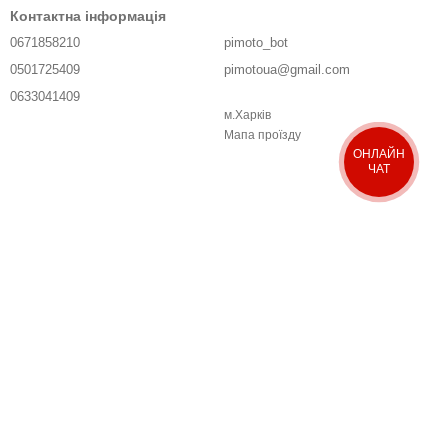
Контактна інформація
0671858210
pimoto_bot
0501725409
pimotoua@gmail.com
0633041409
м.Харків
Передзвонити вам?
Мапа проїзду
ОНЛАЙН
ЧАТ