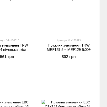
икул: VL-104516
Артикул: VL-150393
и зчеплення TRW
Пружини зчеплення TRW
 німецька якість
MEF129-5 = MEF129-5:009
561 грн
802 грн