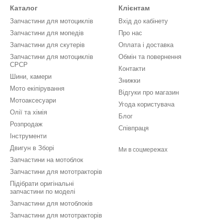
Каталог
Клієнтам
Запчастини для мотоциклів
Вхід до кабінету
Запчастини для мопедів
Про нас
Запчастини для скутерів
Оплата і доставка
Запчастини для мотоциклів
Обмін та повернення
СРСР
Контакти
Шини, камери
Знижки
Мото екіпірування
Відгуки про магазин
Мотоаксесуари
Угода користувача
Олії та хімія
Блог
Розпродаж
Співпраця
Інструменти
Двигун в Зборі
Ми в соцмережах
Запчастини на мотоблок
Запчастини для мототракторів
Підібрати оригінальні
запчастини по моделі
Запчастини для мотоблоків
Запчастини для мототракторів