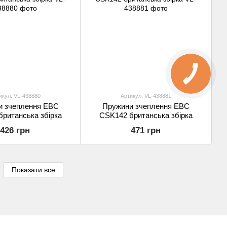
икул: VL-438880
Артикул: VL-438881
и зчеплення EBC
Пружини зчеплення EBC
ританська збірка
CSK142 британська збірка
426 грн
471 грн
Показати все