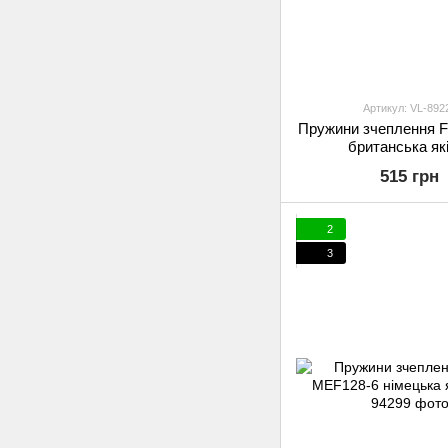
Артикул: VL-892
Пружини зчеплення 
британська як
515 грн
2
3