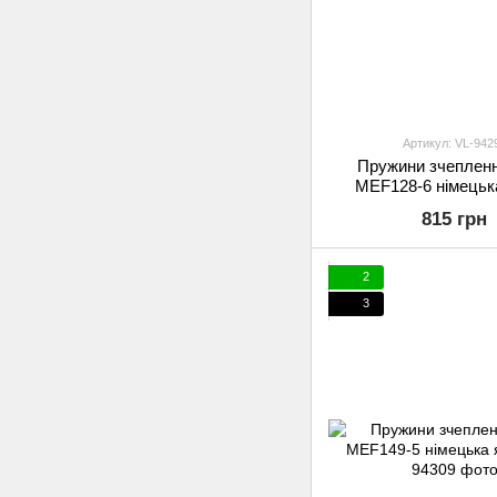
Артикул: VL-942
Пружини зчеплен
MEF128-6 німецька
815 грн
2
3