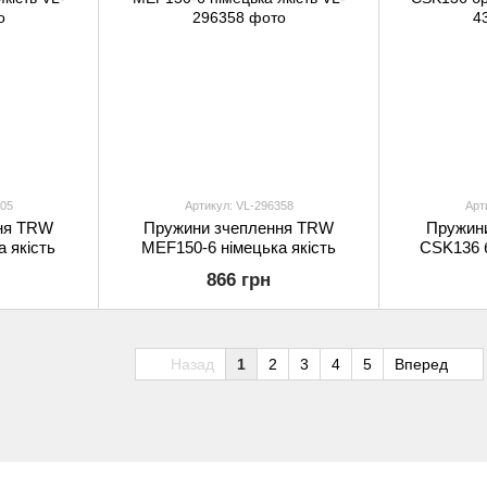
705
Артикул: VL-296358
Арт
ня TRW
Пружини зчеплення TRW
Пружин
 якість
MEF150-6 німецька якість
CSK136 б
866 грн
Назад
1
2
3
4
5
Вперед