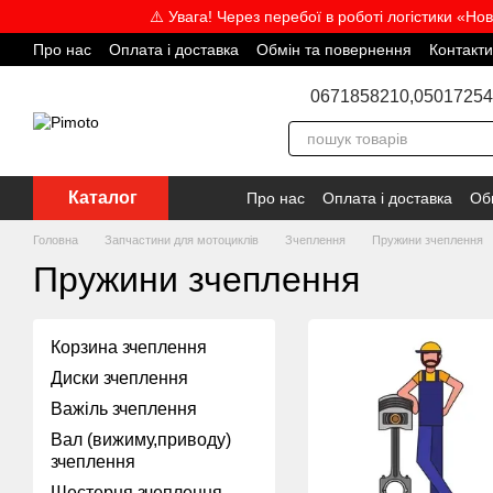
Перейти до основного контенту
⚠️ Увага! Через перебої в роботі логістики «Но
Про нас
Оплата і доставка
Обмін та повернення
Контакти
Відгуки про магазин
Угода користувача
Блог
Співпраця
0671858210,
05017254
Каталог
Про нас
Оплата і доставка
Об
Головна
Запчастини для мотоциклів
Зчеплення
Пружини зчеплення
Пружини зчеплення
Корзина зчеплення
Диски зчеплення
Важіль зчеплення
Вал (вижиму,приводу)
зчеплення
Шестерня зчеплення