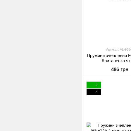
Артикул: VL-955
Пружини зчеплення 
британська як
486 грн
2
3