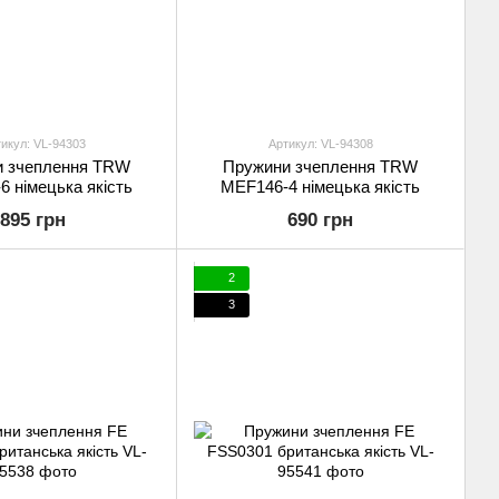
икул: VL-94303
Артикул: VL-94308
и зчеплення TRW
Пружини зчеплення TRW
 німецька якість
MEF146-4 німецька якість
895 грн
690 грн
2
3