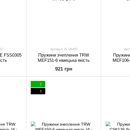
42
Артикул: VL-96482
Арт
FE FSS0305
Пружини зчеплення TRW
Пружин
ість
MEF151-6 німецька якість
MEF106-4
921 грн
2
3