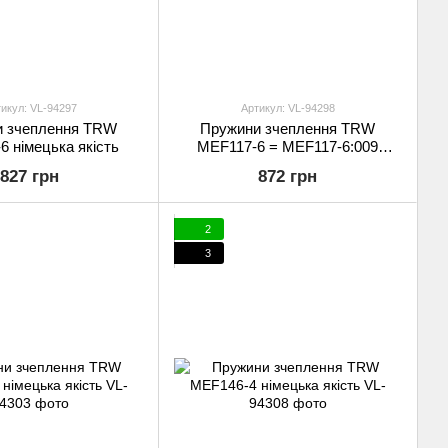
икул: VL-94297
Артикул: VL-94298
и зчеплення TRW
Пружини зчеплення TRW
 німецька якість
MEF117-6 = MEF117-6:009
німецька якість
827 грн
872 грн
2
3