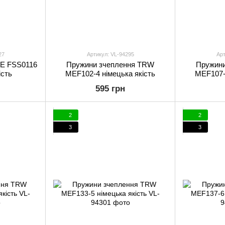
27
Артикул: VL-94295
Арт
FE FSS0116
Пружини зчеплення TRW
Пружин
ість
MEF102-4 німецька якість
MEF107-6
595 грн
2
2
3
3