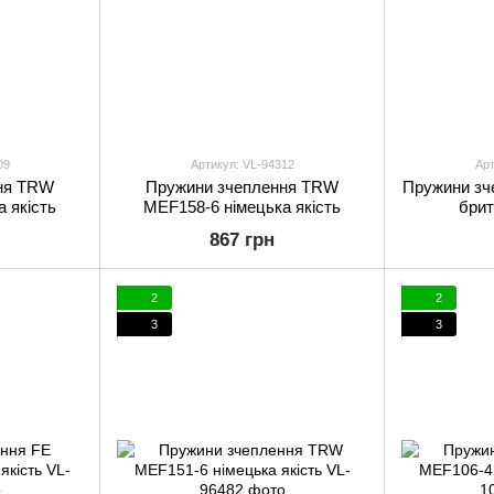
09
Артикул: VL-94312
Арт
ня TRW
Пружини зчеплення TRW
Пружини зч
 якість
MEF158-6 німецька якість
брит
867 грн
2
2
3
3