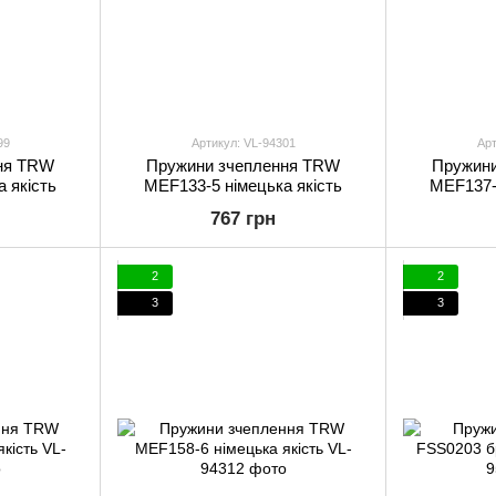
99
Артикул: VL-94301
Арт
ня TRW
Пружини зчеплення TRW
Пружин
 якість
MEF133-5 німецька якість
MEF137-6
767 грн
2
2
3
3