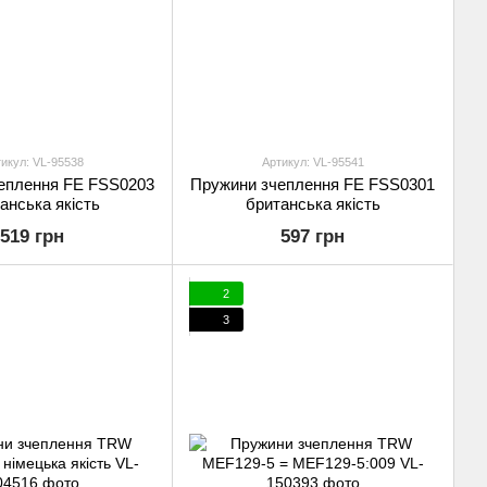
икул: VL-95538
Артикул: VL-95541
еплення FE FSS0203
Пружини зчеплення FE FSS0301
анська якість
британська якість
519 грн
597 грн
2
3