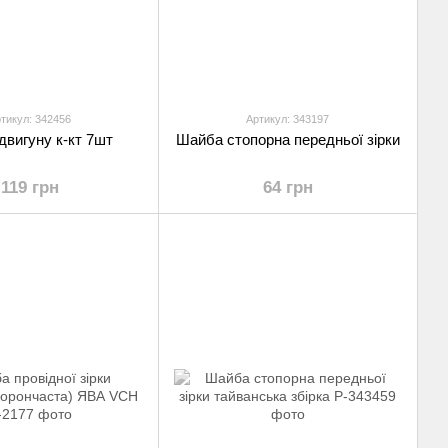
тикул: 342456
Артикул: 343197
вигуну к-кт 7шт
Шайба стопорна передньої зірки
119 грн
64 грн