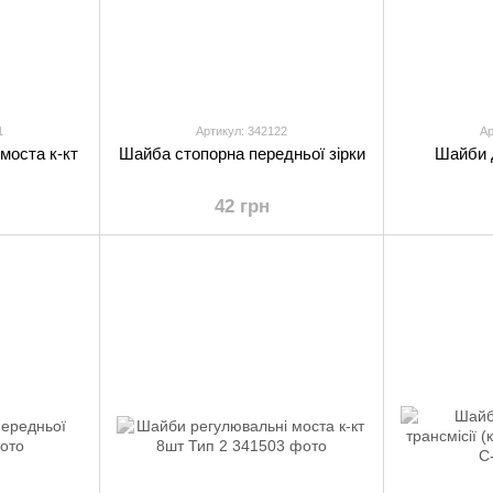
1
Артикул: 342122
Ар
моста к-кт
Шайба стопорна передньої зірки
Шайби д
42 грн