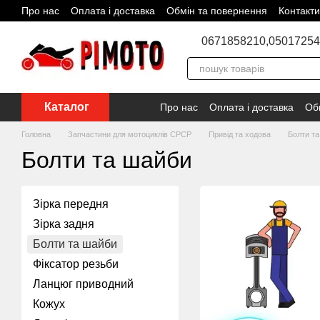
Про нас
Оплата і доставка
Обмін та повернення
Контакти
Перейти до основного контенту
Відгуки про магазин
Угода користувача
Блог
Співпраця
0671858210,
05017254
Каталог
Про нас
Оплата і доставка
Об
Головна
Запчастини для мотоциклів СРСР
Привід та ходова
Болти т
Болти та шайби
Зірка передня
Зірка задня
Болти та шайби
Фіксатор резьби
Ланцюг приводний
Кожух