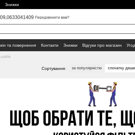
Знижки
09,
0633041409
Передзвонити вам?
мін та повернення
Контакти
Знижки
Відгуки про магазин
Уго
а шайби
за популярністю
спочатку деш
Сортування: