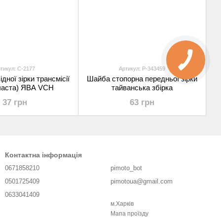
тикул: C-2177
Артикул: P-343459
дної зірки трансмісії
Шайба стопорна передньої зірки
часта) ЯВА VCH
тайванська збірка
37 грн
63 грн
Контактна інформація
0671858210
pimoto_bot
0501725409
pimotoua@gmail.com
0633041409
м.Харків
Передзвонити вам?
Мапа проїзду