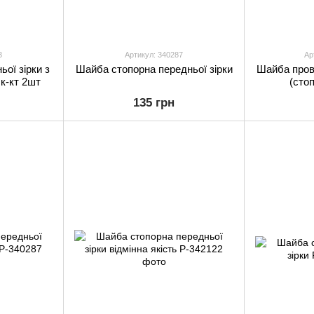
3
Артикул: 340287
Ар
ої зірки з
Шайба стопорна передньої зірки
Шайба прові
к-кт 2шт
(сто
135 грн