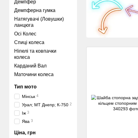
Демпфер
Демпферна гумка
Натягувачі (Ловушки)
ланцюга
Осі Колес
Спиці колеса
Ніпелі та ковпачки
колеса
Карданий Вал
Маточини колеса
Тип мото
4
Мінськ
2
Урал; МТ Днепр; К-750
3
Іж
3
Ява
Ціна, грн