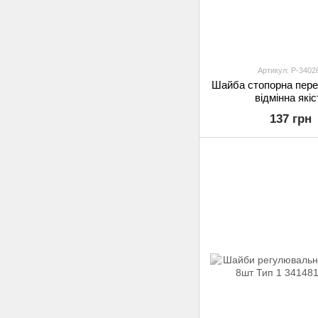
Артикул: P-3402
Шайба стопорна перед
відмінна якіс
137 грн