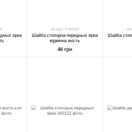
87
Артикул: P-342122
Арт
ньої зірки
Шайба стопорна передньої зірки
Шайба стопо
ть
відмінна якість
46 грн