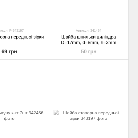
икул: P-343197
Артикул: 341454
рна передньої зірки
Шайба шпильки циліндра
D=17mm, d=8mm, h=3mm
69 грн
50 грн