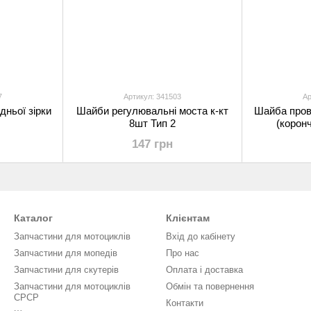
7
Артикул: 341503
Ар
ньої зірки
Шайби регулювальні моста к-кт
Шайба прові
8шт Тип 2
(корон
147 грн
Каталог
Клієнтам
Запчастини для мотоциклів
Вхід до кабінету
Запчастини для мопедів
Про нас
Запчастини для скутерів
Оплата і доставка
Запчастини для мотоциклів
Обмін та повернення
СРСР
Контакти