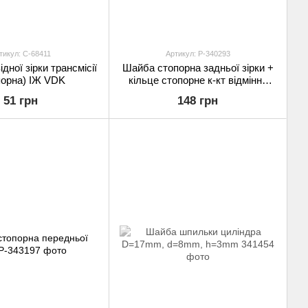
тикул: C-68411
Артикул: P-340293
дної зірки трансмісії
Шайба стопорна задньої зірки +
порна) ІЖ VDK
кільце стопорне к-кт відмінна
якість
51 грн
148 грн