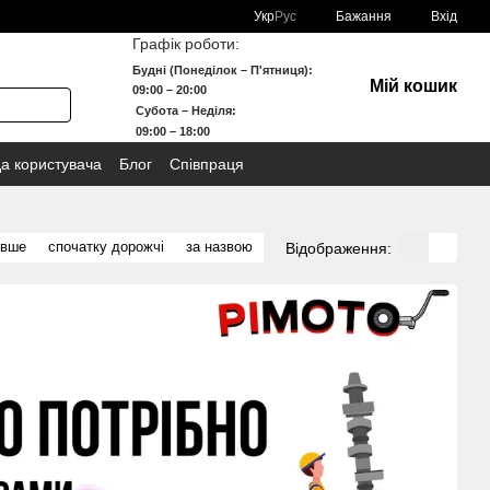
Укр
Рус
Бажання
Вхід
Графік роботи:
Будні (Понеділок – П'ятниця):
Мій кошик
09:00 – 20:00
Субота – Неділя:
09:00 – 18:00
да користувача
Блог
Співпраця
евше
спочатку дорожчі
за назвою
Відображення: