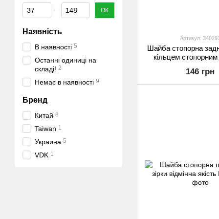
Від Ціна, грн
До Ціна, грн
ОК
Наявність
Артикул: 34029
5
В наявності
Шайба стопорна заднь
кільцем стопорним 
Останні одиниці на
2
складі!
146 грн
9
Немає в наявності
Бренд
8
Китай
1
Taiwan
5
Украина
1
VDK