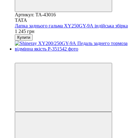
Артикул: TA-43016
TATA
Лапка заднього гальма XY250GY-9А індійська збірка
1 245 грн
Купити
2
3