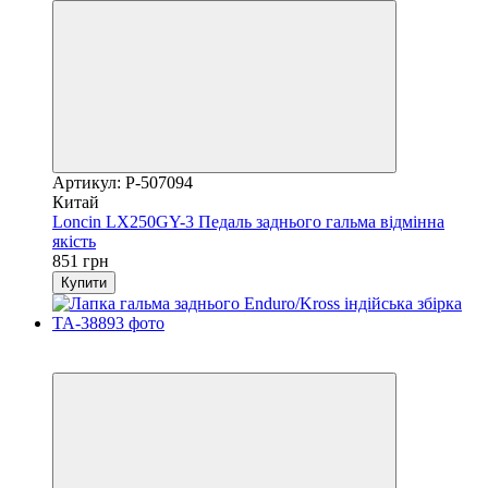
Артикул: P-507094
Китай
Loncin LX250GY-3 Педаль заднього гальма відмінна
якість
851 грн
Купити
3
3