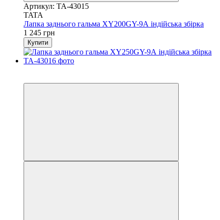
Артикул: TA-43015
TATA
Лапка заднього гальма XY200GY-9А індійська збірка
1 245 грн
Купити
3
3