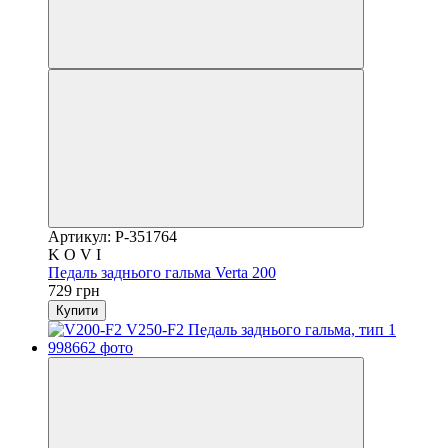
Артикул: P-351764
K O V I
Педаль заднього гальма Verta 200
729 грн
Купити