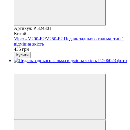
Артикул: P-324801
Китай
Viper - V200-F2/V250-F2 Педаль заднього гальма, тип 1
відмінна якість
435 грн
Купити
2
3