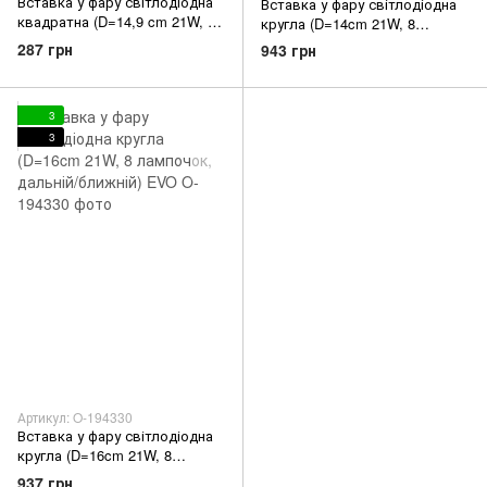
Вставка у фару світлодіодна
Вставка у фару світлодіодна
квадратна (D=14,9 cm 21W, 6
кругла (D=14cm 21W, 8
лампочок, дальній/ближній)
лампочок, дальній/ближній)
287 грн
943 грн
EVO
EVO
3
3
Артикул: O-194330
Вставка у фару світлодіодна
кругла (D=16cm 21W, 8
лампочок, дальній/ближній)
937 грн