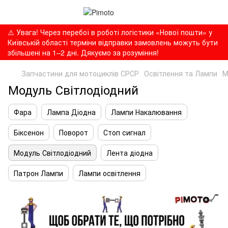
⚠️ Увага! Через перебої в роботі логістики «Нової пошти» у
Київській області терміни відправки замовлень можуть бути
збільшені на 1–2 дні. Дякуємо за розуміння!
Запчастини для мотоциклів СРСР
Освітлення та Лампи
М
Модуль Світлодіодний
Фара
Лампа Діодна
Лампи Накалювання
Біксенон
Поворот
Стоп сигнал
Модуль Світлодіодний
Лента діодна
Патрон Лампи
Лампи освітлення