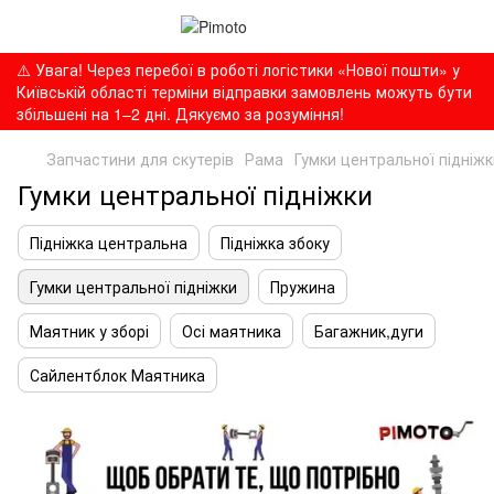
⚠️ Увага! Через перебої в роботі логістики «Нової пошти» у
Київській області терміни відправки замовлень можуть бути
збільшені на 1–2 дні. Дякуємо за розуміння!
Запчастини для скутерів
Рама
Гумки центральної підніжк
Гумки центральної підніжки
Підніжка центральна
Підніжка збоку
Гумки центральної підніжки
Пружина
Маятник у зборі
Осі маятника
Багажник,дуги
Сайлентблок Маятника