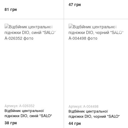
"SALO"
47 грн
81 грн
Артикул: A-026352
Артикул: A-004498
Відбійник центральної
Відбійник центральної
підніжки DIO, синій "SALO"
підніжки DIO, чорний "SALO"
38 грн
44 грн