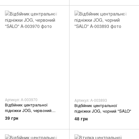
Артикул: A-003970
Артикул: A-003893
Відбійник центральної
Відбійник центральної
підніжки JOG, червоний
підніжки JOG, чорний "SALO"
"SALO"
39 грн
48 грн