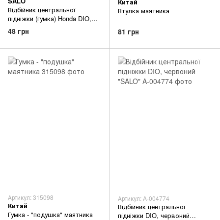
SALO
Китай
Відбійник центральної
Втулка маятника
підніжки (гумка) Honda DIO,
синя
48 грн
81 грн
Артикул: 315098
Артикул: A-004774
Китай
Відбійник центральної
Гумка - "подушка" маятника
підніжки DIO, червоний