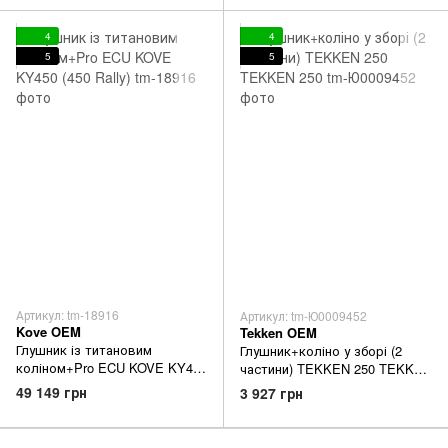
4
4
5
5
Артикул: tm-18916
Артикул: tm-Ю0009452
Kove OEM
Tekken OEM
Глушник із титановим
Глушник+коліно у зборі (2
коліном+Pro ECU KOVE KY450
частини) TEKKEN 250 TEKKEN
(450 Rally)
250
49 149 грн
3 927 грн