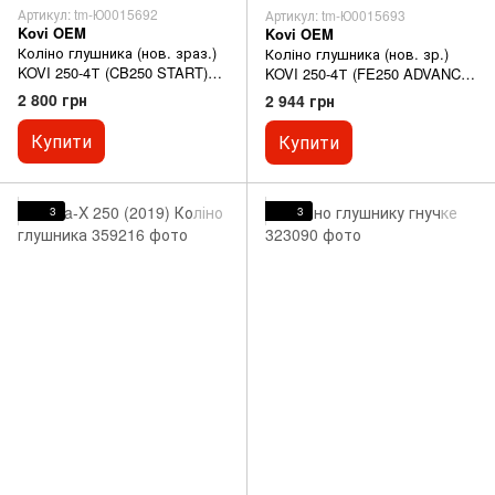
Артикул: tm-Ю0015692
Артикул: tm-Ю0015693
Kovi OEM
Kovi OEM
Коліно глушника (нов. зраз.)
Коліно глушника (нов. зр.)
KOVI 250-4Т (CB250 START)
KOVI 250-4Т (FE250 ADVANCE)
KOVI 250 START
KOVI 250 ADVANCE
2 800 грн
2 944 грн
Купити
Купити
3
3