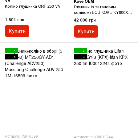
VV
Kove OEM
Коліно глушника CRF 250 VV
Глушник із титановим
коліном+ECU KOVE KY800X
(800X PRO International) KOVE
1 601 грн
42 006 грн
KY800X (800X PRO
International)
Купити
Купити
4
2
5
3
Артикул: TM-16599
Артикул: tm-Ю0012244