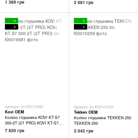
4T (NB300 LITE)
1 369 грн
2 681 грн
4
3
5
4
Артикул: tm-Ю0016981
Артикул: tm-Ю0010259
Kovi OEM
Tekken OEM
Коліно глушника KOVI KT-S7
Коліно глушника TEKKEN 250
300-2T (2Т PRO) KOVI KT-S7
TEKKEN 250
300-2T (2Т PRO)
7 820 грн
2 042 грн