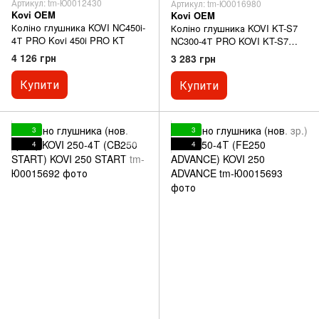
Артикул: tm-Ю0012430
Артикул: tm-Ю0016980
Kovi OEM
Kovi OEM
Коліно глушника KOVI NC450i-
Коліно глушника KOVI KT-S7
4Т PRO Kovi 450i PRO KT
NC300-4Т PRO KOVI KT-S7
300-4Т (NC300 PRO S)
4 126 грн
3 283 грн
Купити
Купити
3
3
4
4