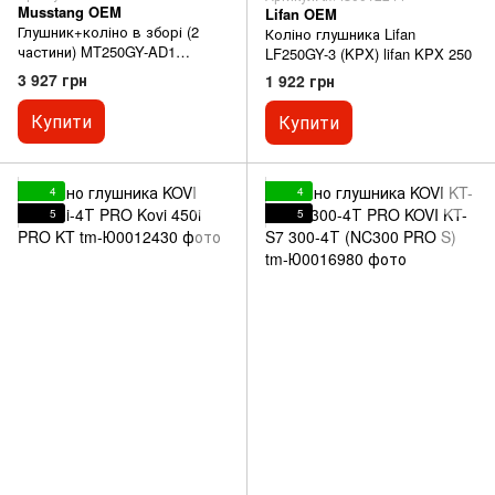
Musstang OEM
Lifan OEM
Глушник+коліно в зборі (2
Коліно глушника Lifan
частини) MT250GY-AD1
LF250GY-3 (KPX) lifan KPX 250
(Challenge ADV250) Musstang
3 927 грн
1 922 грн
Challenge ADV 250
Купити
Купити
4
4
5
5