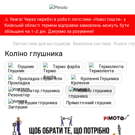
⚠️ Увага! Через перебої в роботі логістики «Нової пошти» у
Київській області терміни відправки замовлень можуть бути
збільшені на 1–2 дні. Дякуємо за розуміння!
Запчастини для мотоциклів
Вихлопна система
Коліно гл
Коліно глушника
Глушник
Термо фарба
Термолента
Прокладка глушителя
Крілення Глушника
Резонатор глушника
Коліно глушника
Заглушки глушника
Прямоточний глушник