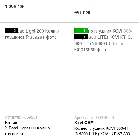
1 306 грн
461 грн
3
3
4
Артикул: P-359261
Артикул: tm-Ю0016969
Китай
Kovi OEM
X-Road Light 200 Коліно
Коліно глушник KOVI 300-4Т
глушника
(NB300 LITE) KOVI КТ-S7 300-