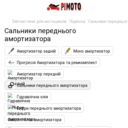
Запчастини для мотоциклів
Підвіска
Сальники передньог
Сальники переднього
амортизатора
Амортизатор задній
Моно амортизатор
Прогресія Амортизатора та ремкомплект
Амортизатор передній
Сальники переднього амортизатора
Гідравлічна олія
Гофри переднього амортизатора
Сайлентблок амортизатора