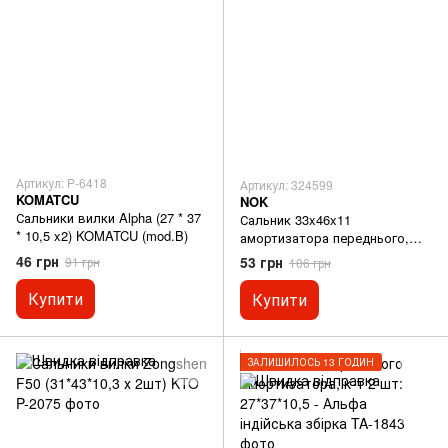
Артикул: P-6418
Артикул: 324599
KOMATCU
NOK
Сальники вилки Alpha (27 * 37
Сальник 33x46x11
* 10,5 x2) KOMATCU (mod.B)
амортизатора переднього,
якісний відмінна якість
46 грн
53 грн
91 грн
106 грн
Купити
Купити
ЗАЛИШИЛОСЬ 13 ГОДИН