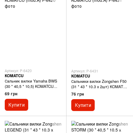
Артикул: P-6420
Артикул: P-6431
KOMATCU
KOMATCU
Сальник вилки Yamaha BWS
Сальники вилки Zongshen F50
(30 * 40,5 * 10,5) KOMATCU
(31 * 43 * 10.3 х 2шт) KOMATCU
(mod.A)
(mod.A)
69 грн
76 грн
Купити
Купити