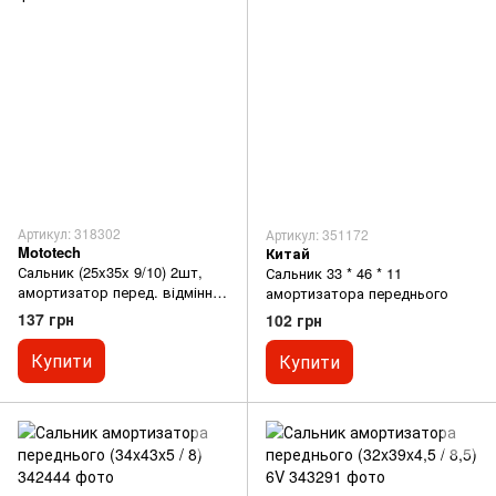
Артикул: 318302
Артикул: 351172
Mototech
Китай
Сальник (25x35x 9/10) 2шт,
Сальник 33 * 46 * 11
амортизатор перед. відмінна
амортизатора переднього
якість
137 грн
102 грн
Купити
Купити