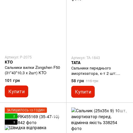
Артикул: P-2075
Артикул: TA-1843
KTO
TATA
Сальники вилки Zongshen F50
Сальники переднього
(31*43*10,3 х 2шт) KTO
амортизатора, к-т 2 шт:
27*37*10,5 - Альфа індійська
101 грн
58 грн
116 грн
збірка
Купити
Купити
ЗАЛИШИЛОСЬ 13 ГОДИН
2
3