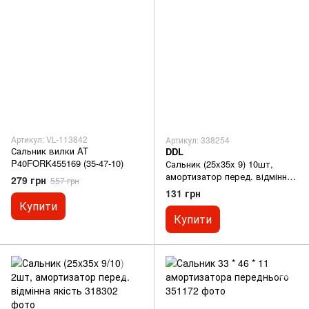
Артикул: VL-113842
Артикул: 338254
Сальник вилки AT
DDL
P40FORK455169 (35-47-10)
Сальник (25x35x 9) 10шт,
амортизатор перед. відмінна
279 грн
557 грн
якість
131 грн
Купити
Купити