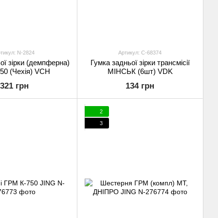
тикул: N-2824
Артикул: C-68374
ої зірки (демпферна)
Гумка задньої зірки трансмісії
50 (Чехія) VCH
МІНСЬК (6шт) VDK
321 грн
134 грн
2
3