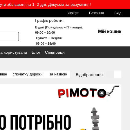
ути збільшені на 1–2 дні. Дякуємо за розуміння!
Укр
Рус
Бажання
Вхід
Графік роботи:
Будні (Понеділок – П'ятниця):
Мій кошик
09:00 – 20:00
Субота – Неділя:
09:00 – 18:00
да користувача
Блог
Співпраця
евше
спочатку дорожчі
за назвою
Відображення: