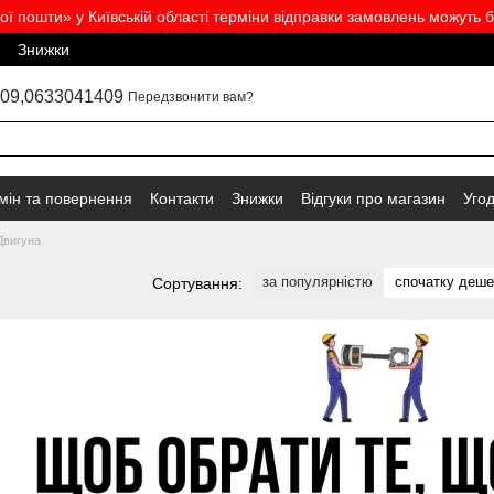
вої пошти» у Київській області терміни відправки замовлень можуть б
Знижки
09,
0633041409
Передзвонити вам?
мін та повернення
Контакти
Знижки
Відгуки про магазин
Уго
Двигуна
за популярністю
спочатку деш
Сортування: