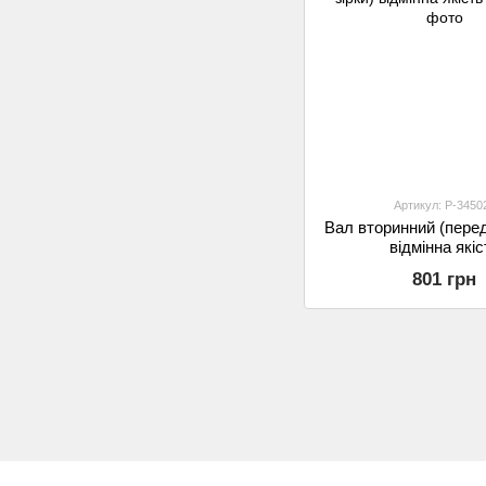
Артикул: P-3450
Вал вторинний (перед
відмінна якіс
801 грн