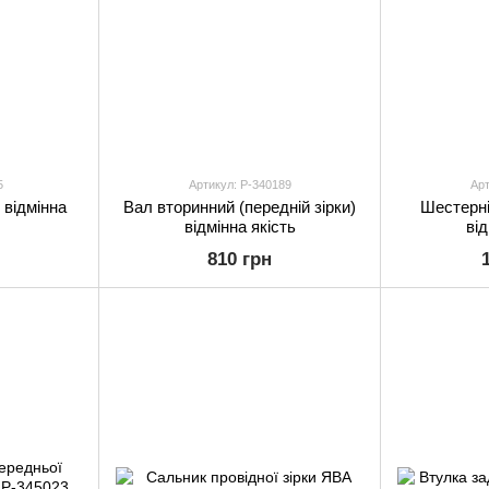
5
Артикул: P-340189
Арт
відмінна
Вал вторинний (передній зірки)
Шестерні
відмінна якість
від
810 грн