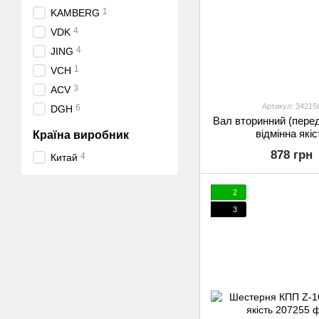
1
KAMBERG
4
VDK
4
JING
1
VCH
3
ACV
Артикул: 34215
6
DGH
Вал вторинний (перед
відмінна якіс
Країна виробник
878 грн
4
Китай
2
3