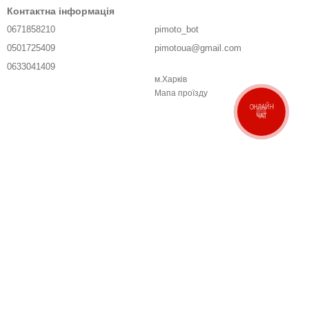
Контактна інформація
0671858210
pimoto_bot
0501725409
pimotoua@gmail.com
0633041409
м.Харків
Передзвонити вам?
Мапа проїзду
ОНЛАЙН
ЧАТ