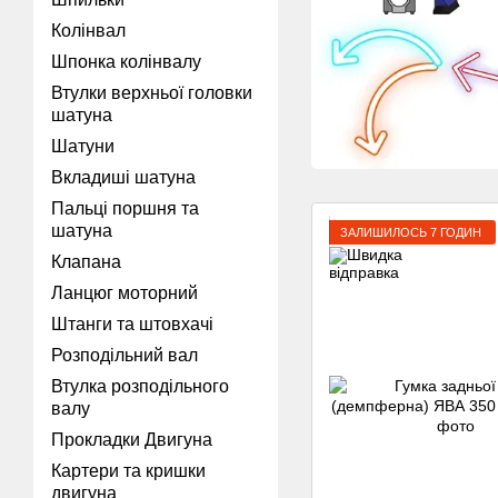
Колінвал
Шпонка колінвалу
Втулки верхньої головки
шатуна
Шатуни
Вкладиші шатуна
Пальці поршня та
шатуна
ЗАЛИШИЛОСЬ 7 ГОДИН
Клапана
Ланцюг моторний
Штанги та штовхачі
Розподільний вал
Втулка розподільного
валу
Прокладки Двигуна
Картери та кришки
двигуна