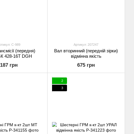
ртикул: C-989
Артикул: 207247
ансмісії (передня)
Вал вторинний (передній зірки)
К 428-16T DGH
відмінна якість
187 грн
675 грн
2
3