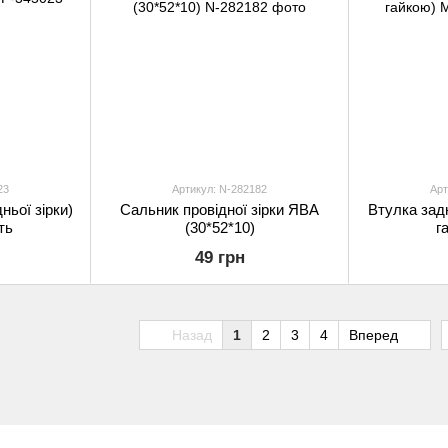
23
Артикул: N-282182
Арт
ньої зірки)
Сальник провідної зірки ЯВА
Втулка зад
ть
(30*52*10)
г
49 грн
Назад
1
2
3
4
Вперед