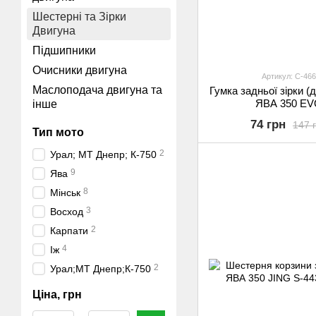
Шестерні та Зірки
Двигуна
Підшипники
Очисники двигуна
Артикул: C-466
Маслоподача двигуна та
Гумка задньої зірки 
ЯВА 350 E
інше
74 грн
147 
Тип мото
2
Урал; МТ Днепр; К-750
9
Ява
8
Мінськ
3
Восход
2
Карпати
4
Іж
2
Урал;МТ Днепр;К-750
Ціна, грн