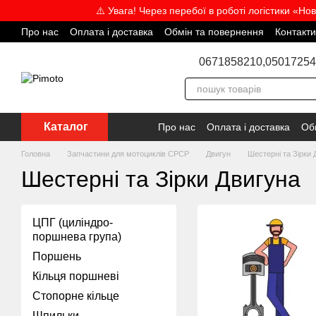
Перейти до основного контенту
⚠️ Увага! Через перебої в роботі логістики «Но
Про нас
Оплата і доставка
Обмін та повернення
Контакти
Відгуки про магазин
Угода користувача
Блог
Співпраця
0671858210,
05017254
Каталог
Про нас
Оплата і доставка
Об
Головна
Запчастини для мотоциклів СРСР
Двигун
Шестерні та Зірки 
Шестерні та Зірки Двигуна
ЦПГ (циліндро-
поршнева група)
Поршень
Кільця поршневі
Стопорне кільце
Шпильки