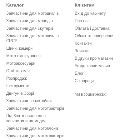
Каталог
Клієнтам
Запчастини для мотоциклів
Вхід до кабінету
Запчастини для мопедів
Про нас
Запчастини для скутерів
Оплата і доставка
Запчастини для мотоциклів
Обмін та повернення
СРСР
Контакти
Шини, камери
Знижки
Мото екіпірування
Відгуки про магазин
Мотоаксесуари
Угода користувача
Олії та хімія
Блог
Розпродаж
Співпраця
Інструменти
Двигун в Зборі
Ми в соцмережах
Запчастини на мотоблок
Запчастини для мототракторів
Підібрати оригінальні
запчастини по моделі
Запчастини для мотоблоків
Запчастини для мототракторів