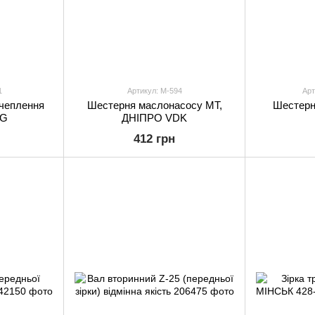
1
Артикул: M-594
Арт
зчеплення
Шестерня маслонасосу МТ,
Шестерн
NG
ДНІПРО VDK
412 грн