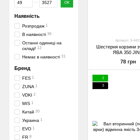
Від Ціна, грн
До Ціна, грн
ОК
Наявність
1
Розпродаж
36
В наявності
Артикул: S-443
Останні одиниці на
Шестерня корзини 
12
складі!
ЯВА 350 JI
31
Немає в наявності
78 грн
Бренд
1
FES
2
3
1
ZUNA
2
VDKI
1
MIS
30
Китай
1
Украина
1
EVO
8
FR