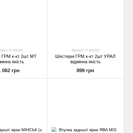
икул: P-341155
Артикул: P-341223
 ГРМ к-кт 2шт МТ
Шестерні ГРМ к-кт 2шт УРАЛ
мінна якість
відмінна якість
1 062 грн
899 грн