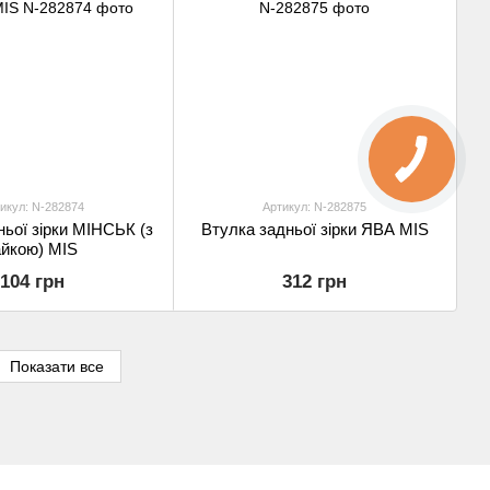
икул: N-282874
Артикул: N-282875
ньої зірки МІНСЬК (з
Втулка задньої зірки ЯВА MIS
айкою) MIS
104 грн
312 грн
Показати все