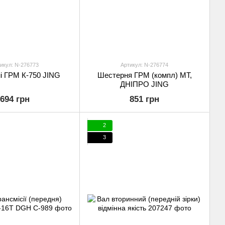
икул: N-276773
Артикул: N-276774
і ГРМ К-750 JING
Шестерня ГРМ (компл) МТ,
ДНІПРО JING
694 грн
851 грн
2
3