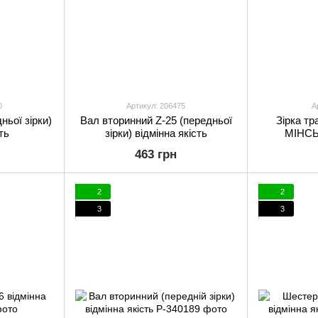
0
Артикул: 206475
А
ньої зірки)
Вал вторинний Z-25 (передньої
Зірка тр
ть
зірки) відмінна якість
МІНСЬ
463 грн
2
2
3
3