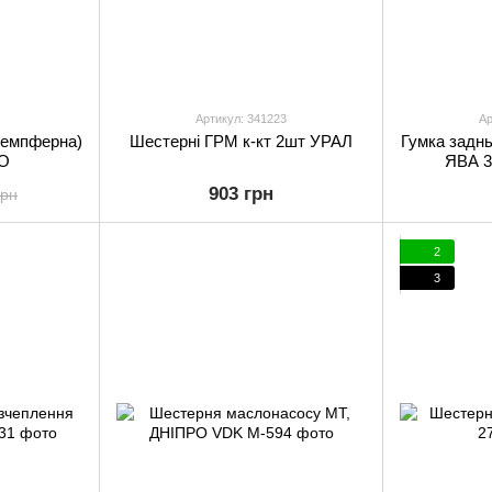
Артикул: 341223
Ар
(демпферна)
Шестерні ГРМ к-кт 2шт УРАЛ
Гумка заднь
VO
ЯВА 3
903 грн
грн
2
3