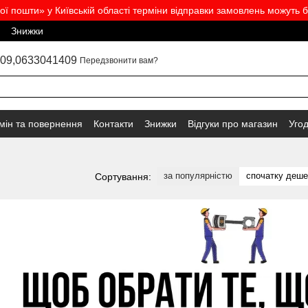
вої пошти» у Київській області терміни відправки замовлень можуть б
Знижки
09,
0633041409
Передзвонити вам?
мін та повернення
Контакти
Знижки
Відгуки про магазин
Уго
за популярністю
спочатку деш
Сортування: