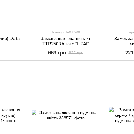
Артикул: A-030909
Арт
лий) Delta
Замок запалювання к-кт
Замок за
TTR250Rb тато "LIPAI"
м
669 грн
221
836 грн