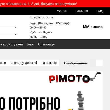
ути збільшені на 1–2 дні. Дякуємо за розуміння!
Укр
Рус
Бажання
Вхід
Графік роботи:
Будні (Понеділок – П'ятниця):
Мій кошик
09:00 – 20:00
Субота – Неділя:
09:00 – 18:00
да користувача
Блог
Співпраця
евше
спочатку дорожчі
за назвою
Відображення: