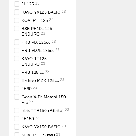
23
JH125
23
KAYO YX125 BASIC
24
KOVI PIT 125
BSE PH10L 125
23
ENDURO
23
PRB MX 125cc
23
PRB MX/E 125cc
KAYO TT125
23
ENDURO
23
PRB 125 cc
23
Exdrive MZK 125cc
23
JH90
Geon X-Pit Motard 150
23
Pro
23
Irbis TTR150 (Pitbike)
23
JH150
23
KAYO YX150 BASIC
23
KOVI PIT 150WD