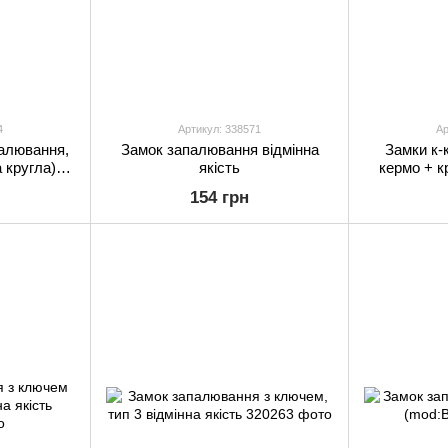
4
Артикул: 338571
Ар
алювання,
Замок запалювання відмінна
Замки к-
 кругла)
якість
кермо + к
ть
від
154 грн