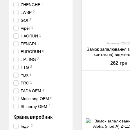
2
ZHENGHE
2
JWBP
2
GO!
5
Viper
1
HAORUN
1
Артикул: 32002
FENGRI
Замок запалювання з
6
EURORUN
контактів) відмінн
2
JIALING
262 грн
3
TTG
3
YBX
1
PRC
1
FADA OEM
8
Musstang OEM
2
Shineray OEM
Країна виробник
2
Індія