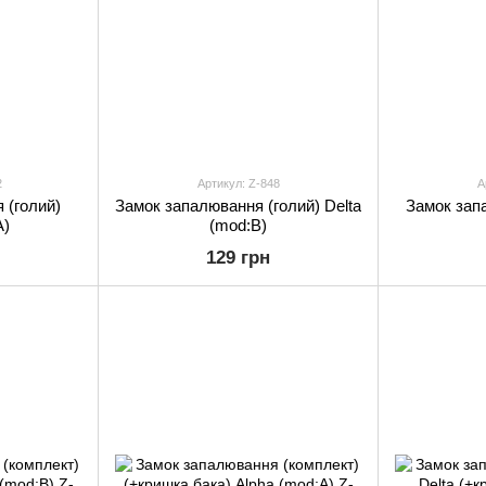
2
Артикул: Z-848
А
 (голий)
Замок запалювання (голий) Delta
Замок запа
A)
(mod:B)
129 грн