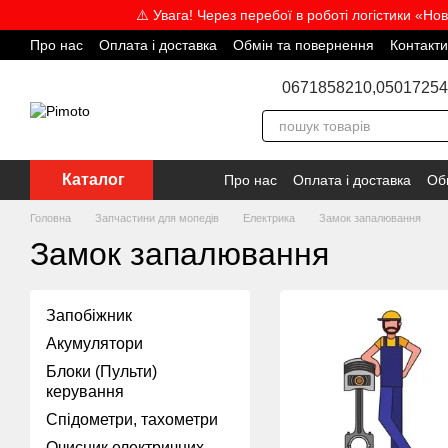
Перейти до основного контенту
⚠️ Увага! Через перебої в роботі логістики «Но
Про нас
Оплата і доставка
Обмін та повернення
Контакти
Відгуки про магазин
Угода користувача
Блог
Співпраця
0671858210,
05017254
Каталог
Про нас
Оплата і доставка
Об
Головна
Запчастини для мопедів
Електрика
Замок запалювання
Замок запалювання
Запобіжник
Акумулятори
Блоки (Пульти)
керування
Спідометри, тахометри
Очисник електричних