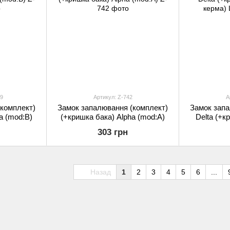
9
Артикул: Z-742
А
комплект)
Замок запалювання (комплект)
Замок запа
a (mod:B)
(+кришка бака) Alpha (mod:A)
Delta (+к
к
303 грн
Назад
1
2
3
4
5
6
...