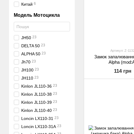
6
Китай
Модель Мотоцикла
23
JH50
23
DELTA 50
Артикул: Z-113
23
ALPHA 50
Замок запалювання
23
Jh70
Alpha (mod:
23
JH100
114 грн
23
JH110
23
Kinlon JL110-36
23
Kinlon JL110-38
23
Kinlon JL110-39
23
Kinlon JL110-40
23
Loncin LX110-31
23
Loncin LX110-31A