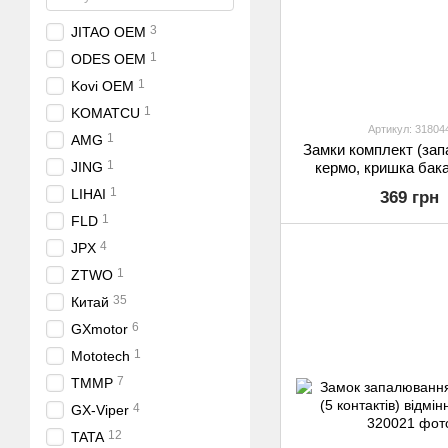
3
JITAO OEM
1
ODES OEM
1
Kovi OEM
1
KOMATCU
Артикул: 31804
1
AMG
Замки комплект (зап
1
кермо, кришка бака
JING
відмінна якіс
1
LIHAI
369 грн
1
FLD
4
JPX
1
ZTWO
35
Китай
6
GXmotor
1
Mototech
7
TMMP
4
GX-Viper
12
TATA