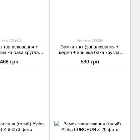
тикул: 319238
Артикул: 319266
кт (запалювання +
Замки к-кт (запалювання +
ришка бака кругла)
кермо + кришка бака кругла)
мінна якість
відмінна якість
468 грн
590 грн