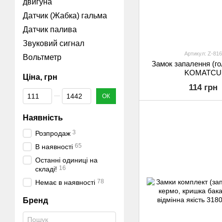
двигуна
Датчик (Жабка) гальма
Датчик палива
Звуковий сигнал
Артикул: Z-816
Вольтметр
Замок запалення (го
KOMATCU
Ціна, грн
114 грн
Від Ціна, грн
До Ціна, грн
ОК
Наявність
3
Розпродаж
65
В наявності
Останні одиниці на
16
складі!
78
Немає в наявності
Бренд