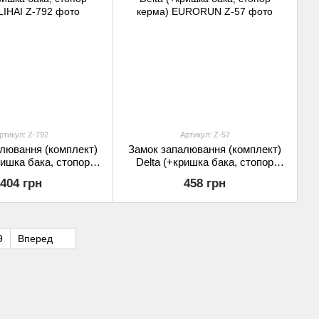
ртикул: Z-792
Артикул: Z-57
лювання (комплект)
Замок запалювання (комплект)
ришка бака, стопор
Delta (+кришка бака, стопор
ерма) LIHAI
керма) EURORUN
404 грн
458 грн
9
Вперед