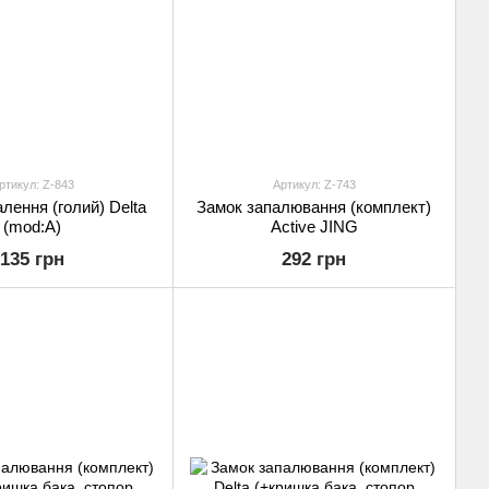
ртикул: Z-843
Артикул: Z-743
лення (голий) Delta
Замок запалювання (комплект)
(mod:A)
Active JING
135 грн
292 грн