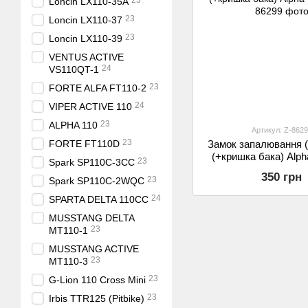
23
Loncin LX110-35A
23
Loncin LX110-37
23
Loncin LX110-39
VENTUS ACTIVE
24
VS110QT-1
23
FORTE ALFA FT110-2
24
VIPER ACTIVE 110
23
ALPHA 110
Артикул: Z-8629
23
FORTE FT110D
Замок запалювання (
(+кришка бака) Alph
23
Spark SP110C-3CС
350 грн
23
Spark SP110C-2WQС
24
SPARTA DELTA 110CC
MUSSTANG DELTA
23
MT110-1
MUSSTANG ACTIVE
23
MT110-3
23
G-Lion 110 Cross Mini
23
Irbis TTR125 (Pitbike)