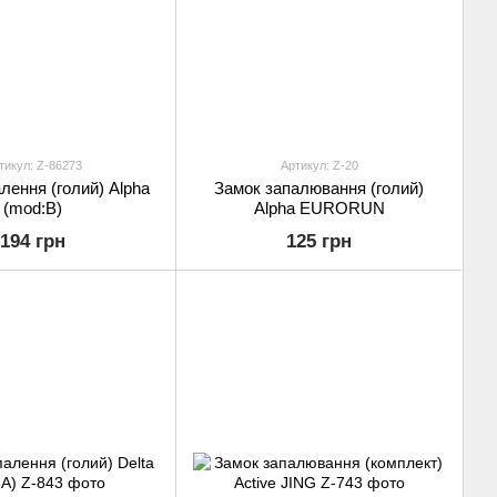
тикул: Z-86273
Артикул: Z-20
лення (голий) Alpha
Замок запалювання (голий)
(mod:B)
Alpha EURORUN
194 грн
125 грн