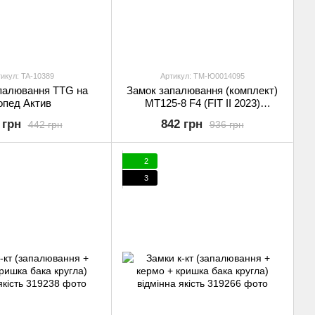
икул: TA-10389
Артикул: TM-Ю0014095
палювання TTG на
Замок запалювання (комплект)
опед Актив
МТ125-8 F4 (FIT II 2023)
Musstang FIT II
 грн
842 грн
442 грн
936 грн
2
3