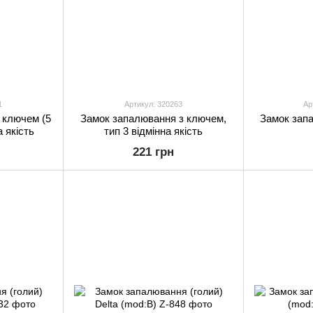
1
Артикул: 320263
Ар
 ключем (5
Замок запалювання з ключем,
Замок запа
а якість
тип 3 відмінна якість
221 грн