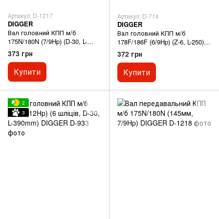
Артикул: D-1217
Артикул: D-714
DIGGER
DIGGER
Вал головний КПП м/б
Вал головний КПП м/б
175N/180N (7/9Hp) (D-30, L-
178F/186F (6/9Hp) (Z-6, L-250)
325mm, mod:101-2, + вал
DIGGER
373 грн
372 грн
відбору мощ.) DIGGER
Купити
Купити
2
3