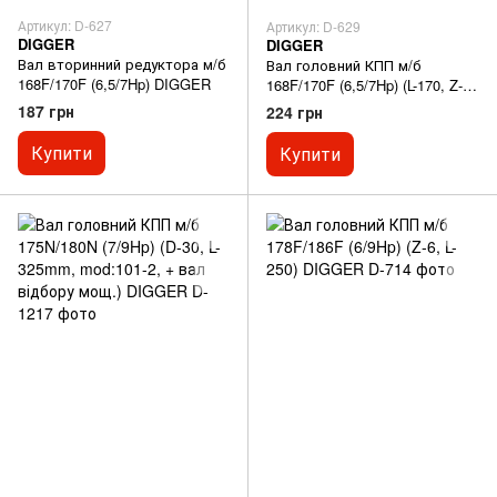
Артикул: D-627
Артикул: D-629
DIGGER
DIGGER
Вал вторинний редуктора м/б
Вал головний КПП м/б
168F/170F (6,5/7Hp) DIGGER
168F/170F (6,5/7Hp) (L-170, Z-6)
DIGGER
187 грн
224 грн
Купити
Купити