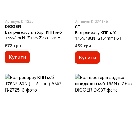
Артикул: D-1220
Артикул: D-320149
DIGGER
ST
Вал реверсу в зборі КПП м/б
Вал реверсу КПП м/б
175N/180N (Z1-26 Z2-20, 7/9Hp)
175N/180N (L-151mm) ST
DIGGER
673 грн
452 грн
Купити
Купити