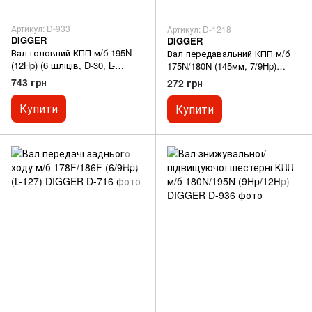
Артикул: D-933
Артикул: D-1218
DIGGER
DIGGER
Вал головний КПП м/б 195N
Вал передавальний КПП м/б
(12Hp) (6 шліців, D-30, L-
175N/180N (145мм, 7/9Hp)
390mm) DIGGER
DIGGER
743 грн
272 грн
Купити
Купити