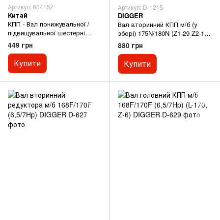
Артикул: 604152
Артикул: D-1215
Китай
DIGGER
КПП - Вал понижувальної /
Вал вторинний КПП м/б (у
підвищувальної шестерні
зборі) 175N/180N (Z1-29 Z2-19,
L=152мм
Z3-19, 7/9Hp) DIGGER
449 грн
880 грн
Купити
Купити