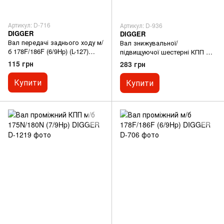
Артикул: D-716
Артикул: D-936
DIGGER
DIGGER
Вал передачі заднього ходу м/
Вал знижувальної/
б 178F/186F (6/9Hp) (L-127)
підвищуючої шестерні КПП м/б
DIGGER
180N/195N (9Hp/12Hp) DIGGER
115 грн
283 грн
Купити
Купити