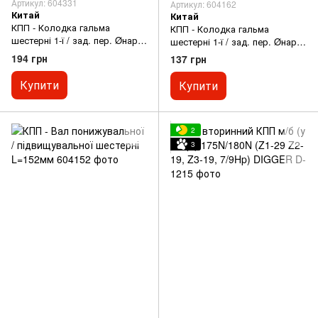
Артикул: 604331
Артикул: 604162
Китай
Китай
КПП - Колодка гальма
КПП - Колодка гальма
шестерні 1-ї / зад. пер. Øнар.
шестерні 1-ї / зад. пер. Øнар.
68мм 81-1
85мм 101-2
194 грн
137 грн
Купити
Купити
2
3