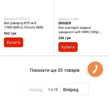
Артикул: R-272513
Артикул: D-937
Вал реверсу КПП м/б
DIGGER
175N/180N (L-151mm) AMG
Вал шестерні задньої
швидкості м/б 195N (12Hp)
462 грн
DIGGER
298 грн
Купити
Купити
Показати ще 20 товарів
Назад
Вперед
1
з 15