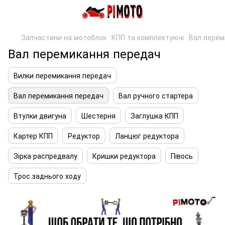
Запчастини на мотоблок
КПП та комплектуючі
Вал перем
Вал перемикання передач
Вилки перемикання передач
Вал перемикання передач
Вал ручного стартера
Втулки двигуна
Шестерня
Заглушка КПП
Картер КПП
Редуктор
Ланцюг редуктора
Зірка распредвалу
Кришки редуктора
Півось
Трос заднього ходу