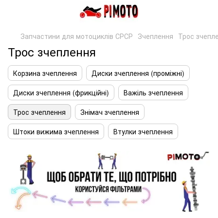
Запчастини для мотоциклів СРСР
Зчеплення
Трос зчепл
Трос зчеплення
Корзина зчеплення
Диски зчеплення (проміжні)
Диски зчеплення (фрикційні)
Важіль зчеплення
Трос зчеплення
Знімач зчеплення
Штоки вижима зчеплення
Втулки зчеплення