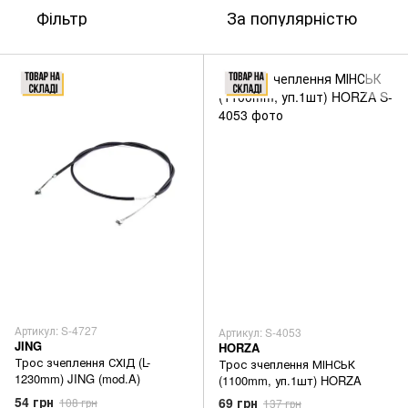
Фільтр
За популярністю
Артикул: S-4727
Артикул: S-4053
JING
HORZA
Трос зчеплення СХІД (L-
Трос зчеплення МІНСЬК
1230mm) JING (mod.A)
(1100mm, уп.1шт) HORZA
54 грн
69 грн
108 грн
137 грн