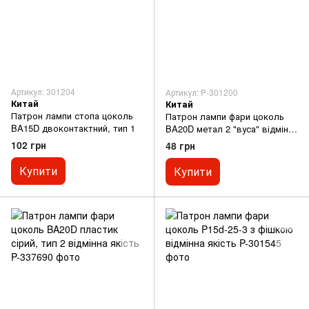
Артикул: 301204
Артикул: P-301200
Китай
Китай
Патрон лампи стопа цоколь
Патрон лампи фари цоколь
BA15D двоконтактний, тип 1
BA20D метал 2 "вуса" відмінна
якість
102 грн
48 грн
Купити
Купити