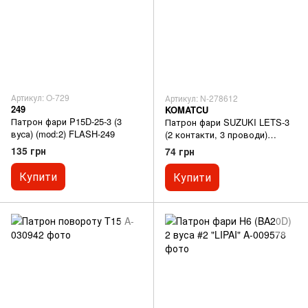
Артикул: O-729
Артикул: N-278612
249
KOMATCU
Патрон фари P15D-25-3 (3
Патрон фари SUZUKI LETS-3
вуса) (mod:2) FLASH-249
(2 контакти, 3 проводи)
KOMATCU
135 грн
74 грн
Купити
Купити