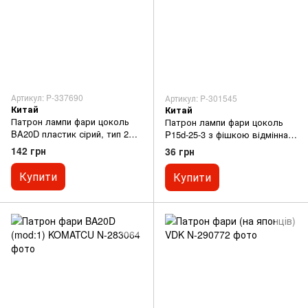
Артикул: P-337690
Артикул: P-301545
Китай
Китай
Патрон лампи фари цоколь
Патрон лампи фари цоколь
BA20D пластик сірий, тип 2
P15d-25-3 з фішкою відмінна
відмінна якість
якість
142 грн
36 грн
Купити
Купити