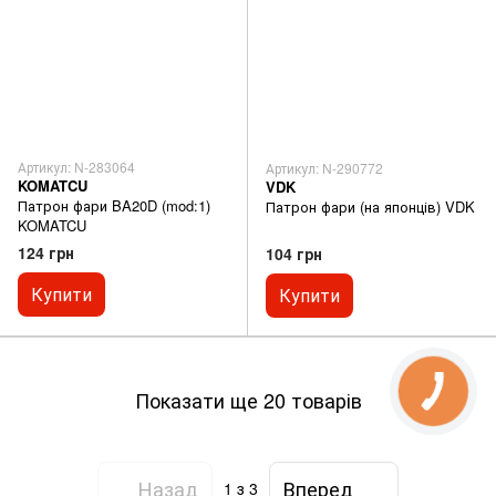
Артикул: N-283064
Артикул: N-290772
KOMATCU
VDK
Патрон фари BA20D (mod:1)
Патрон фари (на японців) VDK
KOMATCU
124 грн
104 грн
Купити
Купити
Показати ще 20 товарів
Назад
Вперед
1
з 3