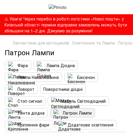
⚠️ Увага! Через перебої в роботі логістики «Нової пошти» у
Київській області терміни відправки замовлень можуть бути
збільшені на 1–2 дні. Дякуємо за розуміння!
Запчастини для мотоциклів
Освітлення та Лампи
Патрон
Патрон Лампи
Фара
Лампа Діодна
Лампи Накалювання
Біксенон
Поворот
Поворотники діодні
Стоп сигнал
Модуль Світлодіодний
Лента діодна
Патрон Лампи
Кріплення фари
Додаткове освітлення