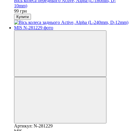
Вісь колеса переднього Active, Alpha (L-180mm, D-
10mm)
99 грн
Купити
Артикул: N-281229