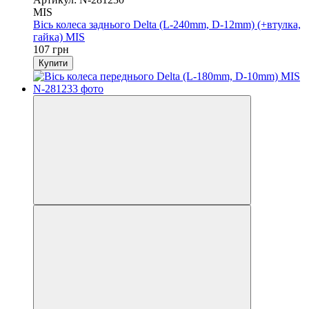
MIS
Вісь колеса заднього Delta (L-240mm, D-12mm) (+втулка,
гайка) MIS
107 грн
Купити