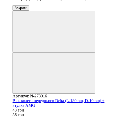
Закрити
Артикул: N-273916
Вісь колеса переднього Delta (L-180mm, D-10mm) +
втулка AMG
43 грн
86 грн