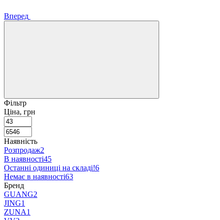
Вперед
Фільтр
Ціна, грн
Наявність
Розпродаж
2
В наявності
45
Останні одиниці на складі!
6
Немає в наявності
63
Бренд
GUANG
2
JING
1
ZUNA
1