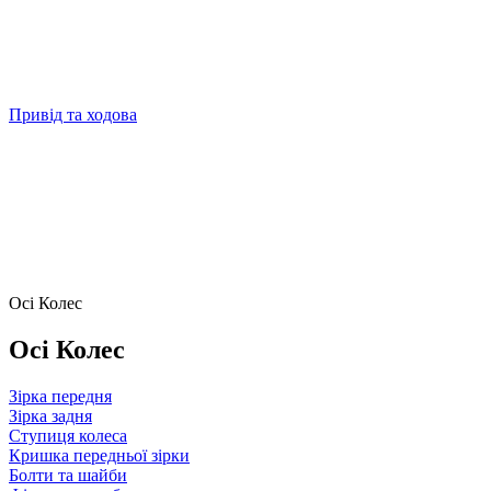
Привід та ходова
Осі Колес
Осі Колес
Зірка передня
Зірка задня
Ступиця колеса
Кришка передньої зірки
Болти та шайби