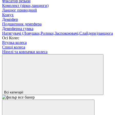
Фіксатор резьби
Комплект (зірки,ланцюги)
Ланцюг приводний
Кожух
Демпфер
Подшипник демпфера
Демпферна гумка
Натягувачі (Ловушки,Ролики,Заспокоювачі,Слайдери)ланцюга
Осі Колес
Втулка колеса
Спиці колеса
Ніпелі та ковпачки колеса
Всі категорії