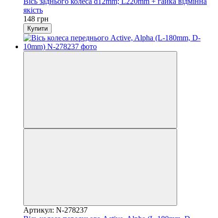
Вісь заднього колеса d12mm; L220mm + гайка відмінна
якість
148 грн
Купити
Артикул: N-278237