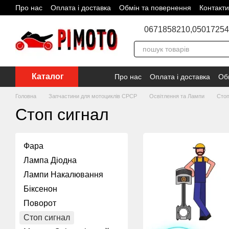
Про нас
Оплата і доставка
Обмін та повернення
Контакти
Перейти до основного контенту
Відгуки про магазин
Угода користувача
Блог
Співпраця
0671858210,
05017254
Каталог
Про нас
Оплата і доставка
Об
Головна
Запчастини для мотоциклів СРСР
Освітлення та Лампи
Стоп
Стоп сигнал
Фара
Лампа Діодна
Лампи Накалювання
Біксенон
Поворот
Стоп сигнал