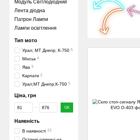
Модуль Світлодіодний
Лента діодна
Патрон Лампи
Лампи освітлення
Тип мото
5
Урал; МТ Днепр; К-750
4
Мінськ
3
Ява
2
Карпати
5
Урал;МТ Днепр;К-750
Ціна, грн
Від Ціна, грн
До Ціна, грн
ОК
Наявність
15
В наявності
Останні одиниці на