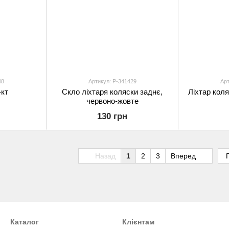
48
Артикул: P-341429
Арт
-кт
Скло ліхтаря коляски заднє,
Ліхтар коля
червоно-жовте
130 грн
Назад
1
2
3
Вперед
Каталог
Клієнтам