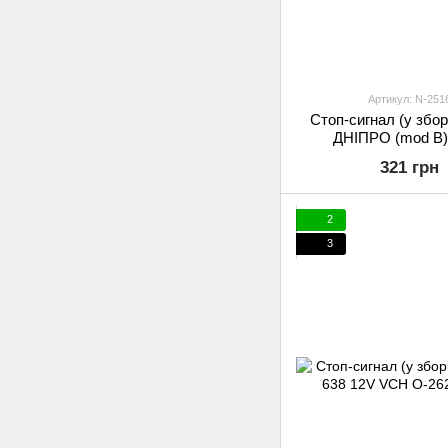
Артикул: N-251
Стоп-сигнал (у зборі
ДНІПРО (mod B)
321 грн
2
3