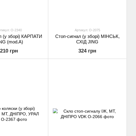
тикул: O-2340
Артикул: O-2075
л (у зборі) КАРПАТИ
Стоп-сигнал (у зборі) МІНСЬК,
NG (mod.A)
СХІД JING
210 грн
324 грн