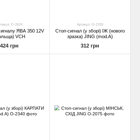
тикул: O-2624
Артикул: O-2339
сигналу ЯВА 350 12V
Стоп-сигнал (у зборі) ІЖ (нового
ольща) VCH
зразка) JING (mod.A)
424 грн
312 грн