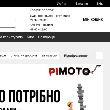
Укр
Рус
Бажання
Вхід
Графік роботи:
Будні (Понеділок – П'ятниця):
Мій кошик
09:00 – 20:00
Субота – Неділя:
09:00 – 18:00
да користувача
Блог
Співпраця
евше
спочатку дорожчі
за назвою
Відображення: