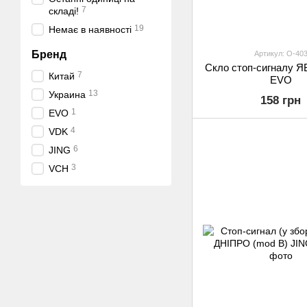
7
складі!
19
Немає в наявності
Бренд
Артикул: O-40
Скло стоп-сигналу Я
7
Китай
EVO
13
Украина
158 грн
1
EVO
4
VDK
6
JING
3
VCH