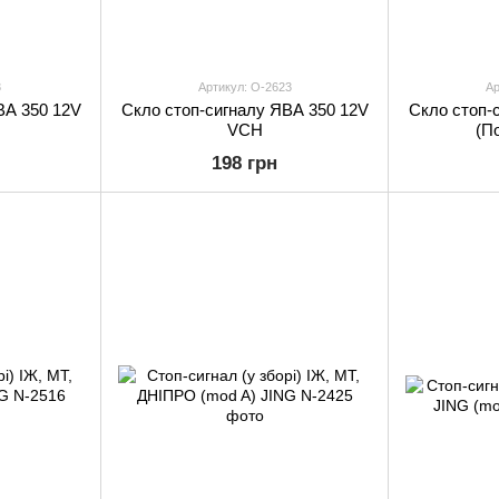
3
Артикул: O-2623
Ар
ВА 350 12V
Скло стоп-сигналу ЯВА 350 12V
Скло стоп-
VCH
(П
198 грн