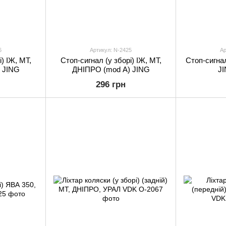
6
Артикул: N-2425
Ар
) ІЖ, МТ,
Стоп-сигнал (у зборі) ІЖ, МТ,
Стоп-сигна
 JING
ДНІПРО (mod A) JING
JI
296 грн