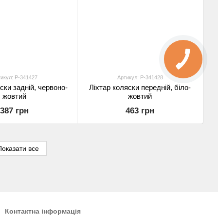
икул: P-341427
Артикул: P-341428
ски задній, червоно-
Ліхтар коляски передній, біло-
жовтий
жовтий
387 грн
463 грн
Показати все
Контактна інформація