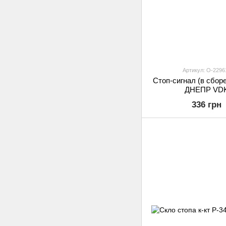
Артикул: O-2296
Стоп-сигнал (в сбор
ДНЕПР VD
336 грн