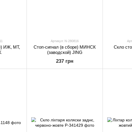
11
Артикул: N-280816
Арт
е) ИЖ, МТ,
Стоп-сигнал (в сборе) МИНСК
Скло сто
K
(заводской) JING
237 грн