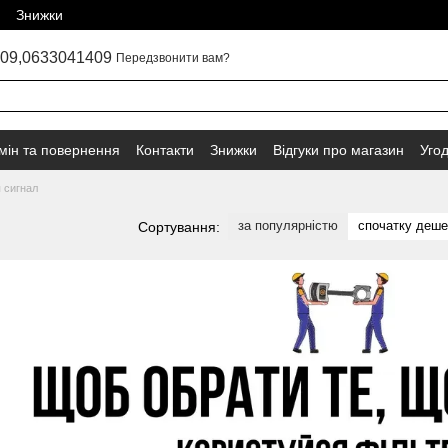
Знижки
09,
0633041409
Передзвонити вам?
мін та повернення
Контакти
Знижки
Відгуки про магазин
Уго
 сигнал
за популярністю
спочатку деш
Сортування: