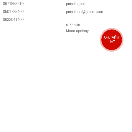
0671858210
pimoto_bot
0501725409
pimotoua@gmail.com
0633041409
м.Харків
Передзвонити вам?
Мапа проїзду
ОНЛАЙН
ЧАТ