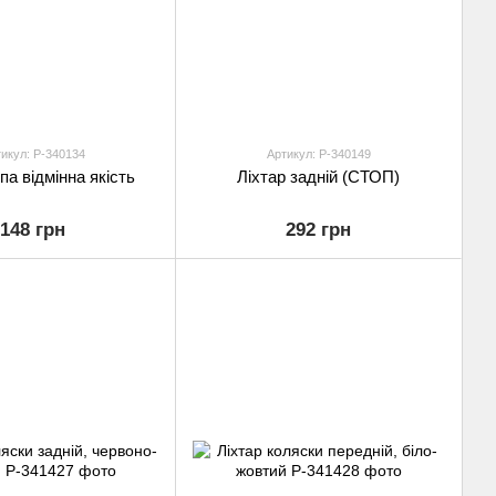
икул: P-340134
Артикул: P-340149
па відмінна якість
Ліхтар задній (СТОП)
148 грн
292 грн