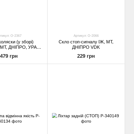
тикул: O-2367
Артикул: O-2066
коляски (у зборі)
Скло стоп-сигналу ІЖ, МТ,
) МТ, ДНІПРО, УРАЛ
ДНІПРО VDK
VDK
479 грн
229 грн