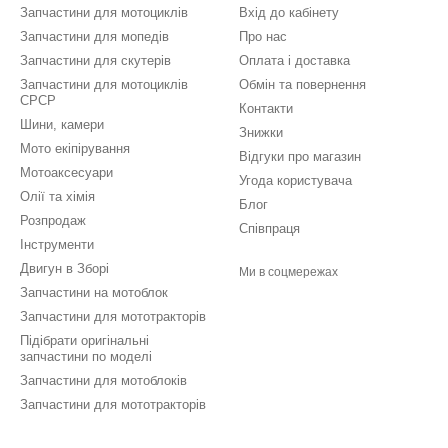
Запчастини для мотоциклів
Вхід до кабінету
Запчастини для мопедів
Про нас
Запчастини для скутерів
Оплата і доставка
Запчастини для мотоциклів
Обмін та повернення
СРСР
Контакти
Шини, камери
Знижки
Мото екіпірування
Відгуки про магазин
Мотоаксесуари
Угода користувача
Олії та хімія
Блог
Розпродаж
Співпраця
Інструменти
Двигун в Зборі
Ми в соцмережах
Запчастини на мотоблок
Запчастини для мототракторів
Підібрати оригінальні
запчастини по моделі
Запчастини для мотоблоків
Запчастини для мототракторів