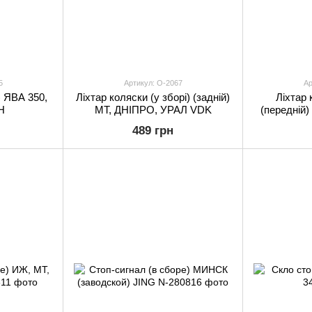
5
Артикул: O-2067
Ар
) ЯВА 350,
Ліхтар коляски (у зборі) (задній)
Ліхтар 
H
МТ, ДНІПРО, УРАЛ VDK
(передній
489 грн