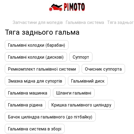
Запчастини для мопедів
Гальмівна система
Тяга задньог
Тяга заднього гальма
Гальмівні колодки (барабан)
Гальмівні колодки (дискові)
Суппорт
Ремкомплект гальмівної системи
Очисник суппорта
Змазка мідна для супортів
Гальмівний диск
Гальмівна машинка
Шланги гальмівні
Гальмівна рідина
Кришка гальмівного циліндру
Бачок циліндра гальмівного (до пітбайку)
Гальмівна система в зборі