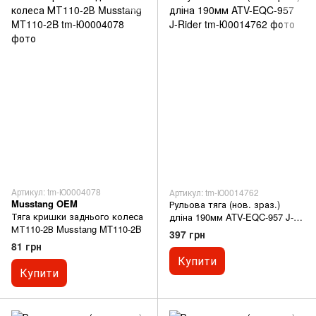
Артикул: tm-Ю0004078
Артикул: tm-Ю0014762
Musstang OEM
Рульова тяга (нов. зраз.)
Тяга кришки заднього колеса
дліна 190мм ATV-EQC-957 J-
МТ110-2В Musstang MT110-2B
Rider
397 грн
81 грн
Купити
Купити