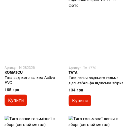
Артикул: N-282326
Артикул: TA-1770
KOMATCU
TATA
Тяга заднього гальма Active
Тяга лапки заднього гальма -
EVO
Дельта/Альфа індійська збірка
165 грн
134 грн
Купити
Купити