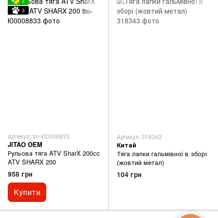
2
3
Артикул: tm-Ю0008833
Артикул: 318343
JITAO OEM
Китай
Рульова тяга ATV SharX 200сс
Тяга лапки гальмівної в зборі
ATV SHARX 200
(жовтий метал)
958 грн
104 грн
Купити