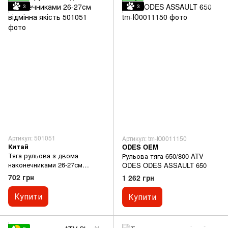
3
3
Артикул: 501051
Артикул: tm-Ю0011150
Китай
ODES OEM
Тяга рульова з двома
Рульова тяга 650/800 ATV
наконечниками 26-27см
ODES ODES ASSAULT 650
відмінна якість
702 грн
1 262 грн
Купити
Купити