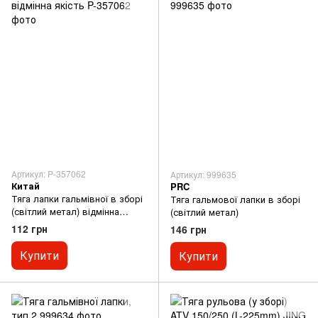
Артикул: P-357062
Артикул: 999635
Китай
PRC
Тяга лапки гальмівної в зборі
Тяга гальмової лапки в зборі
(світлий метал) відмінна
(світлий метал)
якість
112 грн
146 грн
Купити
Купити