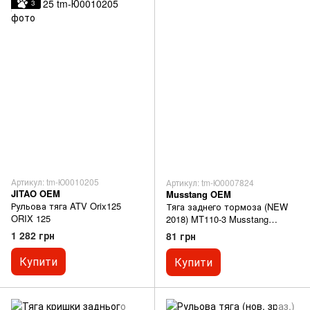
3
Артикул: tm-Ю0010205
Артикул: tm-Ю0007824
JITAO OEM
Musstang OEM
Рульова тяга ATV Orix125
Тяга заднего тормоза (NEW
ORIX 125
2018) MT110-3 Musstang
MT110-3
1 282 грн
81 грн
Купити
Купити