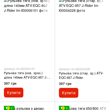
Артикул: tm-Ю0006151
Артикул: tm-Ю0004228
Рульова тяга (нов. зраз.)
Рульова тяга (стар. зр.) ATV-
дліна 140мм ATV-EQC-957 J-
EQC-957 J-Rider
Rider
397 грн
397 грн
Купити
Купити
2
2