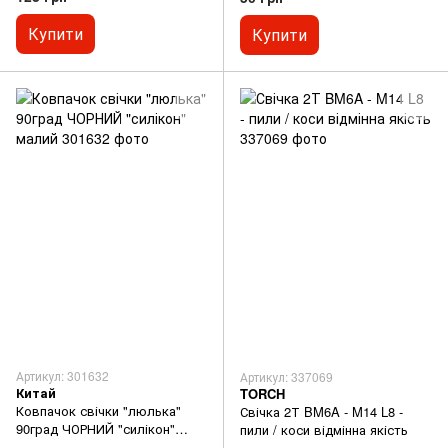
Купити
Купити
Артикул: 301632
Артикул: 337069
Китай
TORCH
Ковпачок свічки "люлька"
Свічка 2Т BM6A - M14 L8 -
90град ЧОРНИЙ "силікон"
пили / коси відмінна якість
малий