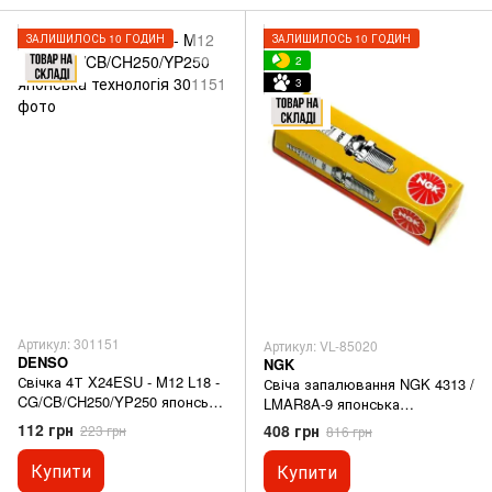
ЗАЛИШИЛОСЬ 10 ГОДИН
ЗАЛИШИЛОСЬ 10 ГОДИН
2
3
Артикул: 301151
Артикул: VL-85020
DENSO
NGK
Свічка 4Т X24ESU - M12 L18 -
Свіча запалювання NGK 4313 /
CG/CB/CH250/YP250 японська
LMAR8A-9 японська
технологія
технологія
112 грн
408 грн
223 грн
816 грн
Купити
Купити