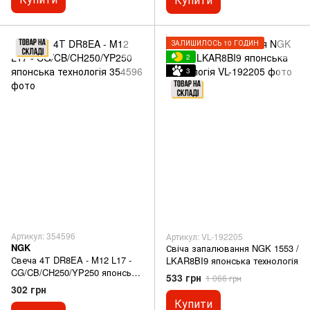
ЗАЛИШИЛОСЬ 10 ГОДИН
2
3
Артикул: 354596
Артикул: VL-192205
NGK
Свіча запалювання NGK 1553 /
Свеча 4Т DR8EA - M12 L17 -
LKAR8BI9 японська технологія
CG/CB/CH250/YP250 японська
533 грн
1 066 грн
технологія
302 грн
Купити