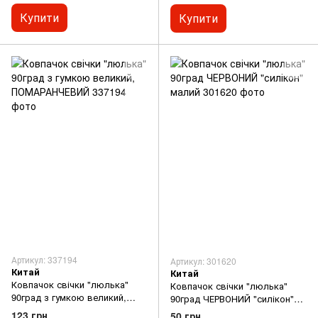
Купити
Купити
Артикул: 337194
Артикул: 301620
Китай
Китай
Ковпачок свічки "люлька"
Ковпачок свічки "люлька"
90град з гумкою великий,
90град ЧЕРВОНИЙ "силікон"
ПОМАРАНЧЕВИЙ
малий
123 грн
50 грн