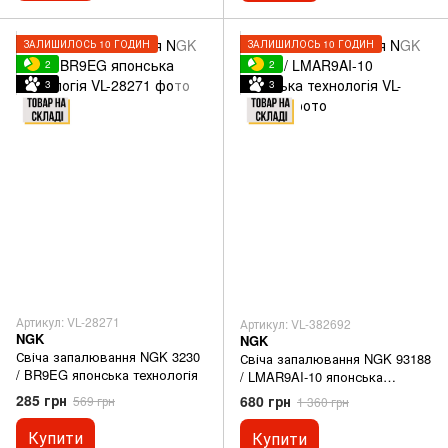
ЗАЛИШИЛОСЬ 10 ГОДИН
ЗАЛИШИЛОСЬ 10 ГОДИН
2
2
3
3
Артикул: VL-28271
Артикул: VL-382692
NGK
NGK
Свіча запалювання NGK 3230
Свіча запалювання NGK 93188
/ BR9EG японська технологія
/ LMAR9AI-10 японська
технологія
285 грн
680 грн
569 грн
1 360 грн
Купити
Купити