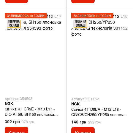
ЗАЛИШИЛОСЬ 10 ГОДИН
ЗАЛИШИЛОСЬ 10 ГОДИН
Артикул: 354593
Артикул: 301152
NGK
NGK
Свічка 4Т CR9E - M10 L17 -
Свічка 4Т D8EA - M12 L18 -
DIO AF56, SH150 японська
CG/CB/CH250/YP250 японська
технологія
технологія
302 грн
146 грн
378 грн
292 грн
Купити
Купити