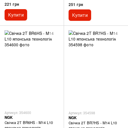
технологія
221 грн
251 грн
Купити
Купити
Артикул: 354600
Артикул: 354598
NGK
NGK
Свічка 2Т BR6HS - M14 L10
Свічка 2Т BR7HS - M14 L10
японська технологія
японська технологія