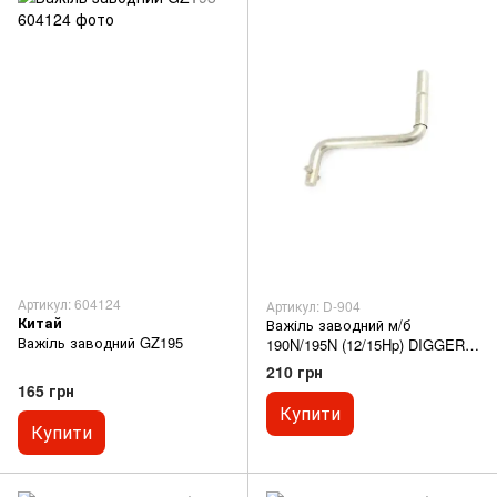
Артикул: 604124
Артикул: D-904
Китай
Важіль заводний м/б
Важіль заводний GZ195
190N/195N (12/15Hp) DIGGER
(mod:A)
210 грн
165 грн
Купити
Купити