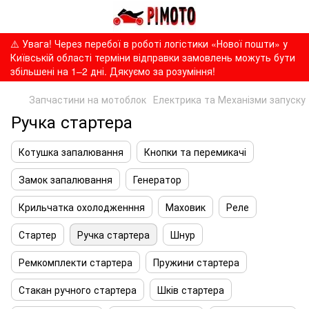
⚠️ Увага! Через перебої в роботі логістики «Нової пошти» у
Київській області терміни відправки замовлень можуть бути
збільшені на 1–2 дні. Дякуємо за розуміння!
Запчастини на мотоблок
Електрика та Механізми запуску
Ручка стартера
Котушка запалювання
Кнопки та перемикачі
Замок запалювання
Генератор
Крильчатка охолодженння
Маховик
Реле
Стартер
Ручка стартера
Шнур
Ремкомплекти стартера
Пружини стартера
Стакан ручного стартера
Шків стартера