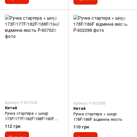
Артикул: P-607028
Артикул: P-602298
Китай
Китай
Ручка стартера + шнур
Ручка стартера + шнур
173F/177F/182F/188F/190F
178F/186F відмінна якість
відмінна якість
112 грн
110 грн