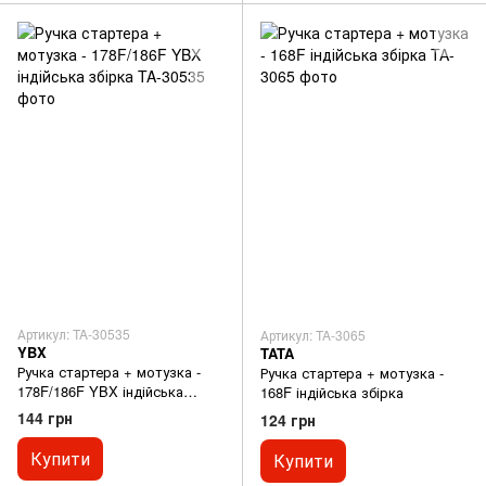
Артикул: TA-30535
Артикул: TA-3065
YBX
TATA
Ручка стартера + мотузка -
Ручка стартера + мотузка -
178F/186F YBX індійська
168F індійська збірка
збірка
144 грн
124 грн
Купити
Купити